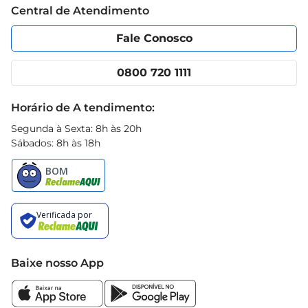
Central de Atendimento
Política de Privacidade
Código de Ética
Portal do fornecedor
Encartes
Fale Conosco
Nossas lojas
App Prezunic
Cencosud Media
Clube Prezunic
0800 720 1111
Receitas
Black Friday
Horário de A tendimento:
Segunda à Sexta: 8h às 20h
Sábados: 8h às 18h
Baixe nosso App