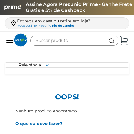
Assine Agora
Prezunic Prime
• Ganhe Frete
Grátis e 5% de Cashback
Entrega em casa ou retire em loja?
Você está no
Prezunic
Rio de Janeiro
Buscar produto
Termos mais buscados
carne
Relevância
leite
café
queijo
OOPS!
arroz
Nenhum produto encontrado
azeite
O que eu devo fazer?
biscoito