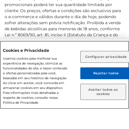
promocionais poderá ter sua quantidade limitada por
cliente. Os preços, ofertas e condições são exclusivos para
o e-commerce e válidos durante o dia de hoje, podendo
sofrer alterações sem prévia notificação. Proibida a venda
de bebidas alcoólicas para menores de 18 anos, conforme
Lei n.º 8069/90, art. 81, inciso II (Estatuto da Criança e do
Adolescente). Preços e condições exclusivos para o
www.prezunic.com.br
, podendo sofrer alterações sem aviso
Selecione sua região:
Cookies e Privacidade
prévio. O valor mínimo para as compras on-line é de R$
Configurar privacidade
Rio de Janeiro (RJ)
Goiás (GO)
Usamos cookies para melhorar sua
80,00.
experiência de navegação, otimizar as
Ou
funcionalidades do site, e trazer conteúdo
e ofertas personalizadas para você,
Rejeitar todos
Caso queira comprar online, informe como deseja receber
baseadas em seu histórico de navegação.
suas compras:
Ao clicar em aceitar, você concorda em
armazenar cookies em seu dispositivo.
© 2026 Copyright. Todos os direitos
Aceitar todos os
Para informações mais detalhadas a
Entrega em casa
Retire em Loja
cookies
reservados Prezunic.
respeito de cookies, consulte nossa
Política de Privacidade.
Cencosud Brasil Comercial SA.CNPJ sob n° 39.346.861/0350-