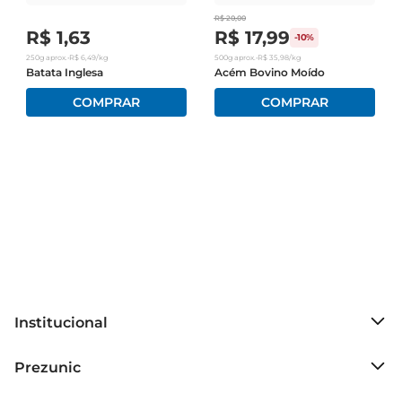
R$
20
,
00
R$
1
,
63
R$
17
,
99
-
10%
250g
aprox.
•
R$
6
,
49
/kg
500g
aprox.
•
R$
35
,
98
/kg
Batata Inglesa
Acém Bovino Moído
Institucional
Sobre o Prezunic
Prezunic
Grupo Cencosud
Trabalhe conosco
Blog Prezunic