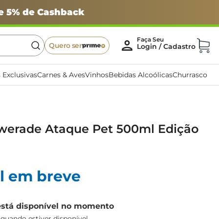
 e 5% de Cashback
Quero ser
 Exclusivas
Carnes & Aves
Vinhos
Bebidas Alcoólicas
Churrasco
owerade Ataque Pet 500ml Edição
l em breve
está disponível no momento
uando estiver disponível