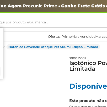
ine Agora
Prezunic Prime
• Ganhe Frete Grátis
ui por produto e/ou marca...
ais buscados
Ofertas Prime
Mais vendidos
Marcas
Isotônico Powerade Ataque Pet 500ml Edição Limitada
1889655002
Isotônico P
Limitada
o
Disponíve
Este produto não 
igiênico
Quero que me avisem q