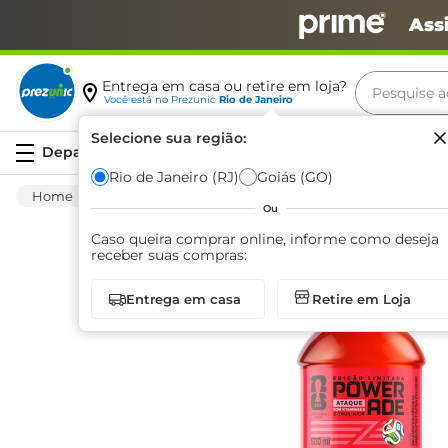
Ass
Pesquise aq
Entrega em casa ou retire em loja?
Você está no
Prezunic
Rio de Janeiro
Termos m
Selecione sua região:
Serviços
carne
Rio de Janeiro (RJ)
Goiás (GO)
Bebida Não Alcoólica
Isotônico
Isotônico
leite
Ou
café
Caso queira comprar online, informe como deseja
receber suas compras:
queijo
Entrega em casa
Retire em Loja
biscoit
azeite
arroz
iogurte
papel h