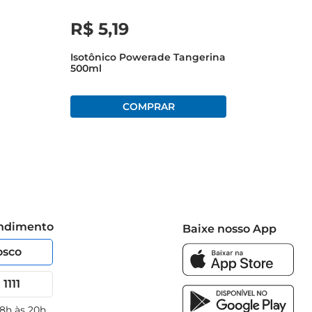
R$
5
,
19
Isotônico Powerade Tangerina
500ml
endimento
Baixe nosso App
osco
1111
 8h às 20h