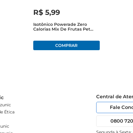
R$
5
,
99
Isotônico Powerade Zero
Calorias Mix De Frutas Pet
500ml
Central de At
ic
zunic
Fale Con
e Ética
0800 720 
unic
Segunda à Sexta: