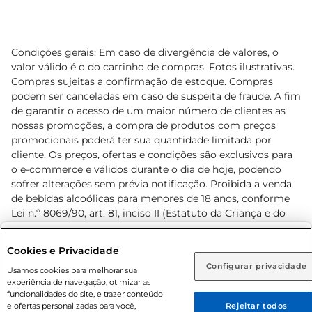
Condições gerais: Em caso de divergência de valores, o
valor válido é o do carrinho de compras. Fotos ilustrativas.
Compras sujeitas a confirmação de estoque. Compras
podem ser canceladas em caso de suspeita de fraude. A fim
de garantir o acesso de um maior número de clientes as
nossas promoções, a compra de produtos com preços
promocionais poderá ter sua quantidade limitada por
cliente. Os preços, ofertas e condições são exclusivos para
o e-commerce e válidos durante o dia de hoje, podendo
sofrer alterações sem prévia notificação. Proibida a venda
de bebidas alcoólicas para menores de 18 anos, conforme
Lei n.º 8069/90, art. 81, inciso II (Estatuto da Criança e do
Adolescente). Preços e condições exclusivos para o
www.prezunic.com.br
, podendo sofrer alterações sem aviso
Selecione sua região:
Cookies e Privacidade
prévio. O valor mínimo para as compras on-line é de R$
Configurar privacidade
Rio de Janeiro (RJ)
Goiás (GO)
Usamos cookies para melhorar sua
80,00.
experiência de navegação, otimizar as
Ou
funcionalidades do site, e trazer conteúdo
e ofertas personalizadas para você,
Rejeitar todos