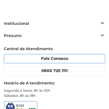
Institucional
Sobre o Prezunic
Prezunic
Grupo Cencosud
Trabalhe conosco
Blog Prezunic
Central de Atendimento
Política de Privacidade
Código de Ética
Portal do fornecedor
Encartes
Fale Conosco
Nossas lojas
App Prezunic
Cencosud Media
Clube Prezunic
0800 720 1111
Receitas
Black Friday
Horário de A tendimento:
Segunda à Sexta: 8h às 20h
Sábados: 8h às 18h