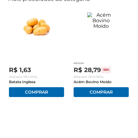
R$
31
,
99
R$
1
,
63
R$
28
,
79
-
10%
250g
aprox.
•
R$
6
,
49
/kg
800g
aprox.
•
R$
35
,
98
/kg
Batata Inglesa
Acém Bovino Moído