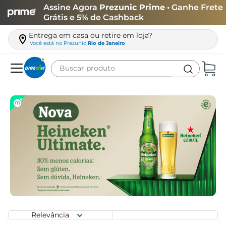
Assine Agora
Prezunic Prime
• Ganhe Frete
Grátis e 5% de Cashback
Entrega em casa ou retire em loja?
Você está no
Prezunic
Rio de Janeiro
Buscar produto
Termos mais buscados
carne
leite
café
queijo
arroz
biscoito
azeite
Relevância