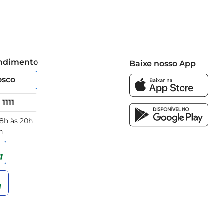
endimento
Baixe nosso App
osco
1111
 8h às 20h
h