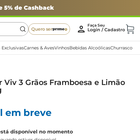
 e 5% de Cashback
Quero ser
 Exclusivas
Carnes & Aves
Vinhos
Bebidas Alcoólicas
Churrasco
r Viv 3 Grãos Framboesa e Limão
g
l em breve
está disponível no momento
uando estiver disponível