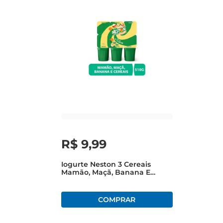
R$
9
,
99
Iogurte Neston 3 Cereais
Mamão, Maçã, Banana E
Cereais + Morango Bandeja
510g Com 6 Unidades