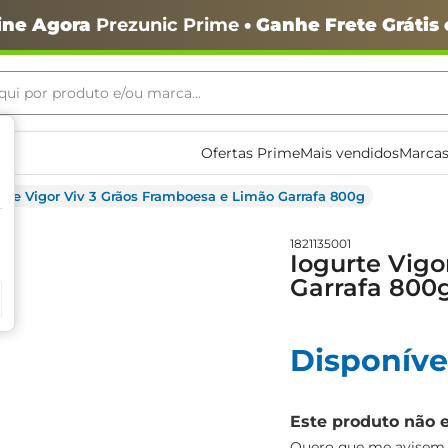
ine Agora
Prezunic Prime
• Ganhe Frete Grátis
ui por produto e/ou marca...
ais buscados
Ofertas Prime
Mais vendidos
Marcas
urte Vigor Viv 3 Grãos Framboesa e Limão Garrafa 800g
1821135001
Iogurte Vigo
Garrafa 800
o
Disponíve
Este produto não 
igiênico
Quero que me avisem q