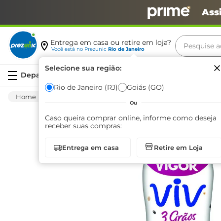
Ass
Pesquise aq
Entrega em casa ou retire em loja?
Você está no
Prezunic
Rio de Janeiro
Termos m
Selecione sua região:
Serviços
carne
Rio de Janeiro (RJ)
Goiás (GO)
Frios E Laticínios
Iogurte
Polpa
Iog
leite
Ou
café
Caso queira comprar online, informe como deseja
receber suas compras:
queijo
Entrega em casa
Retire em Loja
arroz
biscoit
azeite
iogurte
papel h