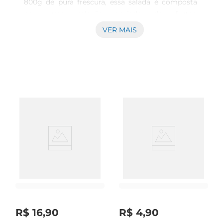
800g de pura frescura, essa salada é composta 
por uma seleção variada de frutas, 
proporcionando uma experiência de sabor que 
VER MAIS
agrada a todos os paladares. Ideal para ser 
consumida em qualquer momento do dia, seja 
no café da manhã, como sobremesa ou até 
mesmo como um lanche rápido.\n\nQualidade e 
frescor garantidos  \nA IOG se destaca pela 
qualidade de seus produtos, e a Salada de Frutas 
Trevinho não é exceção. Cada porção é 
cuidadosamente preparada, garantindo que as 
frutas mantenham suas propriedades 
nutricionais e sabor inconfundível. A combinação 
de frutas frescas oferece não apenas um gosto 
irresistível, mas também uma rica fonte de 
vitaminas e minerais essenciais para o 
bemestar.\n\nVersatilidade na sua mesa  \nEssa 
salada de frutas é extremamente versátil e pode 
R$
16
,
90
R$
4
,
90
ser utilizada de diversas maneiras. Experimente 