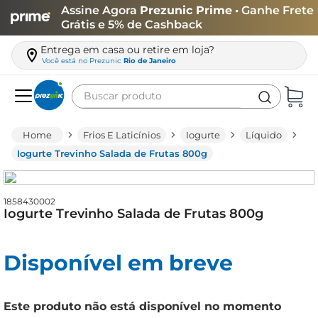
Assine Agora
Prezunic Prime
• Ganhe Frete
Grátis e 5% de Cashback
Entrega em casa ou retire em loja?
Você está no
Prezunic
Rio de Janeiro
Buscar produto
Termos mais buscados
Frios E Laticínios
Iogurte
Líquido
carne
Iogurte Trevinho Salada de Frutas 800g
leite
café
1858430002
Iogurte Trevinho Salada de Frutas 800g
queijo
arroz
Disponível em breve
azeite
biscoito
Este produto não está disponível no momento