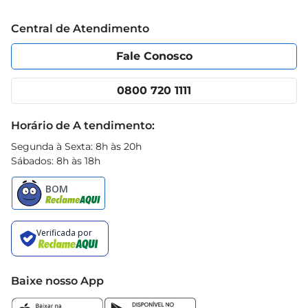
Trabalhe conosco
Blog Prezunic
Central de Atendimento
Política de Privacidade
Código de Ética
Portal do fornecedor
Encartes
Fale Conosco
Nossas lojas
App Prezunic
Cencosud Media
Clube Prezunic
0800 720 1111
Receitas
Black Friday
Horário de A tendimento:
Segunda à Sexta: 8h às 20h
Sábados: 8h às 18h
Baixe nosso App