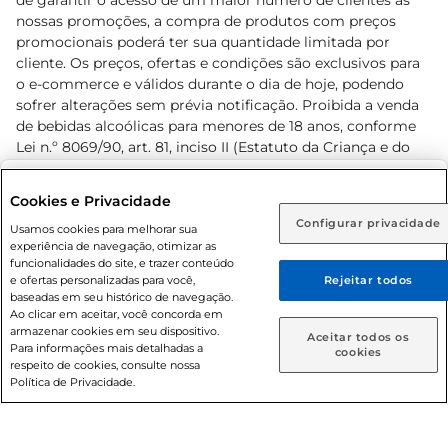
de garantir o acesso de um maior número de clientes as
nossas promoções, a compra de produtos com preços
promocionais poderá ter sua quantidade limitada por
cliente. Os preços, ofertas e condições são exclusivos para
o e-commerce e válidos durante o dia de hoje, podendo
sofrer alterações sem prévia notificação. Proibida a venda
de bebidas alcoólicas para menores de 18 anos, conforme
Lei n.º 8069/90, art. 81, inciso II (Estatuto da Criança e do
Adolescente). Preços e condições exclusivos para o
www.prezunic.com.br
, podendo sofrer alterações sem aviso
Selecione sua região:
Cookies e Privacidade
prévio. O valor mínimo para as compras on-line é de R$
Configurar privacidade
Rio de Janeiro (RJ)
Goiás (GO)
Usamos cookies para melhorar sua
80,00.
experiência de navegação, otimizar as
Ou
funcionalidades do site, e trazer conteúdo
e ofertas personalizadas para você,
Rejeitar todos
Caso queira comprar online, informe como deseja receber
baseadas em seu histórico de navegação.
suas compras:
Ao clicar em aceitar, você concorda em
armazenar cookies em seu dispositivo.
© 2026 Copyright. Todos os direitos
Aceitar todos os
Para informações mais detalhadas a
Entrega em casa
Retire em Loja
cookies
reservados Prezunic.
respeito de cookies, consulte nossa
Política de Privacidade.