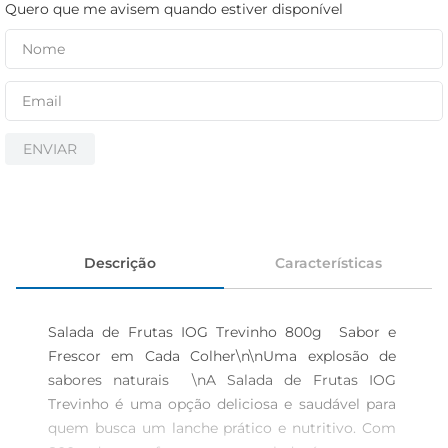
cerveja
Quero que me avisem quando estiver disponível
iogurte
papel higiênico
ENVIAR
Descrição
Características
Salada de Frutas IOG Trevinho 800g  Sabor e 
Frescor em Cada Colher\n\nUma explosão de 
sabores naturais  \nA Salada de Frutas IOG 
Trevinho é uma opção deliciosa e saudável para 
quem busca um lanche prático e nutritivo. Com 