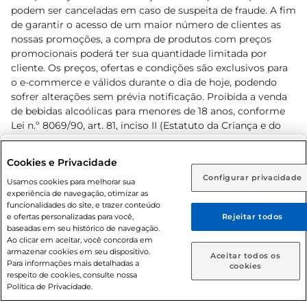
podem ser canceladas em caso de suspeita de fraude. A fim
de garantir o acesso de um maior número de clientes as
nossas promoções, a compra de produtos com preços
promocionais poderá ter sua quantidade limitada por
cliente. Os preços, ofertas e condições são exclusivos para
o e-commerce e válidos durante o dia de hoje, podendo
sofrer alterações sem prévia notificação. Proibida a venda
de bebidas alcoólicas para menores de 18 anos, conforme
Lei n.º 8069/90, art. 81, inciso II (Estatuto da Criança e do
Adolescente). Preços e condições exclusivos para o
www.prezunic.com.br
, podendo sofrer alterações sem aviso
Selecione sua região:
Cookies e Privacidade
prévio. O valor mínimo para as compras on-line é de R$
Configurar privacidade
Rio de Janeiro (RJ)
Goiás (GO)
Usamos cookies para melhorar sua
80,00.
experiência de navegação, otimizar as
Ou
funcionalidades do site, e trazer conteúdo
e ofertas personalizadas para você,
Rejeitar todos
Caso queira comprar online, informe como deseja receber
baseadas em seu histórico de navegação.
suas compras:
Ao clicar em aceitar, você concorda em
armazenar cookies em seu dispositivo.
© 2026 Copyright. Todos os direitos
Aceitar todos os
Para informações mais detalhadas a
Entrega em casa
Retire em Loja
cookies
reservados Prezunic.
respeito de cookies, consulte nossa
Política de Privacidade.