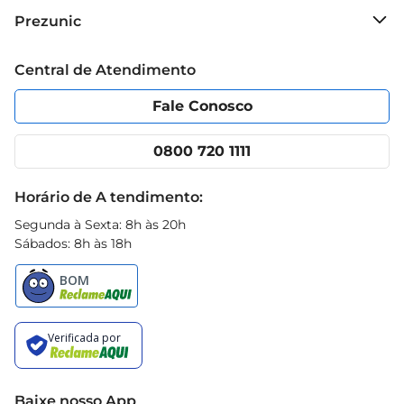
Sobre o Prezunic
Prezunic
Grupo Cencosud
Trabalhe conosco
Blog Prezunic
Central de Atendimento
Política de Privacidade
Código de Ética
Portal do fornecedor
Encartes
Fale Conosco
Nossas lojas
App Prezunic
Cencosud Media
Clube Prezunic
0800 720 1111
Receitas
Black Friday
Horário de A tendimento:
Segunda à Sexta: 8h às 20h
Sábados: 8h às 18h
Baixe nosso App