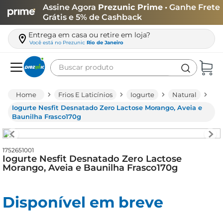
Assine Agora
Prezunic Prime
• Ganhe Frete
Grátis e 5% de Cashback
Entrega em casa ou retire em loja?
Você está no
Prezunic
Rio de Janeiro
Buscar produto
Termos mais buscados
Frios E Laticínios
Iogurte
Natural
carne
Iogurte Nesfit Desnatado Zero Lactose Morango, Aveia e
Baunilha Frasco170g
leite
café
1752651001
queijo
Iogurte Nesfit Desnatado Zero Lactose
Morango, Aveia e Baunilha Frasco170g
biscoito
azeite
Disponível em breve
arroz