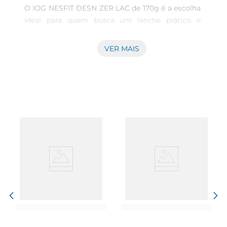
O IOG NESFIT DESN ZER LAC de 170g é a escolha 
ideal para quem busca um lanche prático e 
nutritivo. Com um delicioso sabor de morango, 
este iogurte é perfeito para complementar sua 
VER MAIS
alimentação de forma leve e saudável. É uma 
alternativa que combina bem com diferentes 
momentos do dia, seja no café da manhã, lanche 
da tarde ou até mesmo como sobremesa.

Benefícios do produto  

Este iogurte é desnatado e zero lactose, tornando-
se uma excelente opção para quem possui 
intolerância à lactose ou deseja reduzir a ingestão 
de gorduras. Além disso, é rico em proteínas, 
contribuindo para uma dieta equilibrada e 
ajudando a manter a saciedade por mais tempo. 
O IOG NESFIT é uma forma prática de incluir 
nutrientes essenciais na sua alimentação diária.
