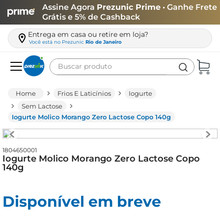
Assine Agora
Prezunic Prime
• Ganhe Frete
Grátis e 5% de Cashback
Entrega em casa ou retire em loja?
Você está no
Prezunic
Rio de Janeiro
Buscar produto
Termos mais buscados
Frios E Laticínios
Iogurte
carne
Sem Lactose
Iogurte Molico Morango Zero Lactose Copo 140g
leite
café
1804650001
queijo
Iogurte Molico Morango Zero Lactose Copo
140g
arroz
iogurte
Disponível em breve
azeite