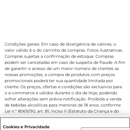
Condições gerais: Em caso de divergência de valores, o
valor válido é o do carrinho de compras. Fotos ilustrativas.
Compras sujeitas a confirmação de estoque. Compras
podem ser canceladas em caso de suspeita de fraude. A fim
de garantir o acesso de um maior número de clientes as
nossas promoções, a compra de produtos com preços
promocionais poderá ter sua quantidade limitada por
cliente. Os preços, ofertas e condições são exclusivos para
o e-commerce e válidos durante o dia de hoje, podendo
sofrer alterações sem prévia notificação. Proibida a venda
de bebidas alcoólicas para menores de 18 anos, conforme
Lei n.º 8069/90, art. 81, inciso II (Estatuto da Criança e do
Adolescente). Preços e condições exclusivos para o
www.prezunic.com.br
, podendo sofrer alterações sem aviso
Selecione sua região:
Cookies e Privacidade
prévio. O valor mínimo para as compras on-line é de R$