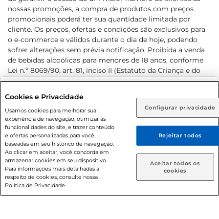
nossas promoções, a compra de produtos com preços
promocionais poderá ter sua quantidade limitada por
cliente. Os preços, ofertas e condições são exclusivos para
o e-commerce e válidos durante o dia de hoje, podendo
sofrer alterações sem prévia notificação. Proibida a venda
de bebidas alcoólicas para menores de 18 anos, conforme
Lei n.º 8069/90, art. 81, inciso II (Estatuto da Criança e do
Adolescente). Preços e condições exclusivos para o
www.prezunic.com.br
, podendo sofrer alterações sem aviso
Selecione sua região:
Cookies e Privacidade
prévio. O valor mínimo para as compras on-line é de R$
Configurar privacidade
Rio de Janeiro (RJ)
Goiás (GO)
Usamos cookies para melhorar sua
80,00.
experiência de navegação, otimizar as
Ou
funcionalidades do site, e trazer conteúdo
e ofertas personalizadas para você,
Rejeitar todos
Caso queira comprar online, informe como deseja receber
baseadas em seu histórico de navegação.
suas compras:
Ao clicar em aceitar, você concorda em
armazenar cookies em seu dispositivo.
© 2026 Copyright. Todos os direitos
Aceitar todos os
Para informações mais detalhadas a
Entrega em casa
Retire em Loja
cookies
reservados Prezunic.
respeito de cookies, consulte nossa
Política de Privacidade.