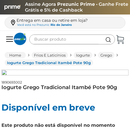
Assine Agora
Prezunic Prime
• Ganhe Frete
Grátis e 5% de Cashback
Entrega em casa ou retire em loja?
Você está no
Prezunic
Rio de Janeiro
Buscar produto
Termos mais buscados
Frios E Laticínios
Iogurte
Grego
carne
Iogurte Grego Tradicional Itambé Pote 90g
leite
café
1890693002
Iogurte Grego Tradicional Itambé Pote 90g
queijo
arroz
Disponível em breve
biscoito
azeite
Este produto não está disponível no momento