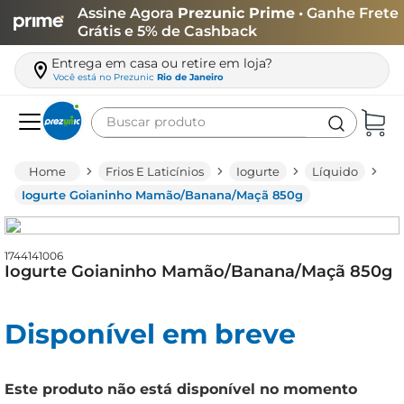
Assine Agora
Prezunic Prime
• Ganhe Frete
Grátis e 5% de Cashback
Entrega em casa ou retire em loja?
Você está no
Prezunic
Rio de Janeiro
Buscar produto
Termos mais buscados
Frios E Laticínios
Iogurte
Líquido
carne
Iogurte Goianinho Mamão/Banana/Maçã 850g
leite
café
1744141006
Iogurte Goianinho Mamão/Banana/Maçã 850g
queijo
arroz
Disponível em breve
biscoito
azeite
Este produto não está disponível no momento