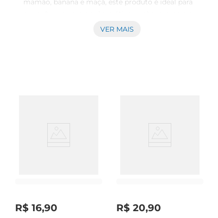
mamão, banana e maçã, este produto é ideal para 
quem busca uma opção prática e saborosa para o 
dia a dia. Com 850g, é perfeito para compartilhar 
VER MAIS
com a família ou para ter sempre à mãoem 
momentos de lanche.\n\nBenefícios para a saúde  
\nEste iogurte é uma excelente fonte de 
probióticos, que ajudam a manter a 
saúdeintestinal e a fortalecer o sistema 
imunológico. Além disso, as frutas presentes na 
receita são ricas em vitaminas e minerais, 
contribuindo para uma alimentação equilibrada. 
O IOG GOIANINHO é uma escolha inteligente 
para quem deseja cuidar da saúde sem abrir mão 
do sabor.\n\nVersatilidade no consumo  \nO IOG 
GOIANINHO pode ser consumido de diversas 
maneiras. Seja puro, como um lanche rápido, ou 
acompanhado de granola, cereais ou frutas 
frescas, ele se adapta a diferentes momentos do 
R$
16
,
90
R$
20
,
90
dia. É uma excelente opção para o café da manhã, 