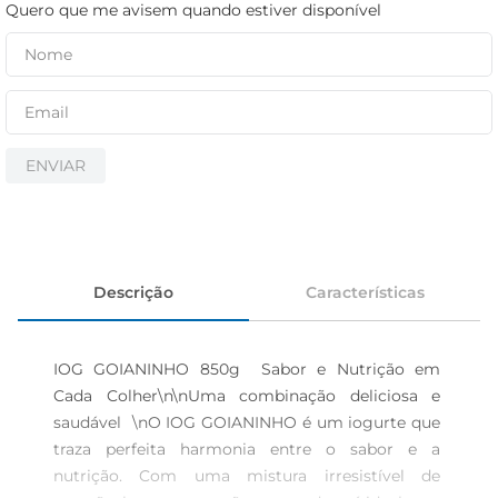
iogurte
Quero que me avisem quando estiver disponível
papel higiênico
cerveja
ENVIAR
Descrição
Características
IOG GOIANINHO 850g  Sabor e Nutrição em 
Cada Colher\n\nUma combinação deliciosa e 
saudável  \nO IOG GOIANINHO é um iogurte que 
traza perfeita harmonia entre o sabor e a 
nutrição. Com uma mistura irresistível de 