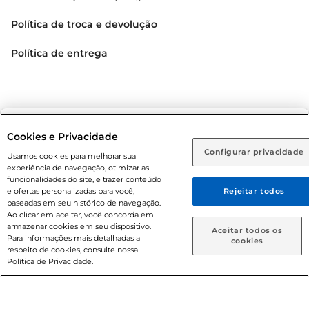
Política de troca e devolução
Política de entrega
Selecione sua região:
Cookies e Privacidade
Configurar privacidade
Rio de Janeiro (RJ)
Goiás (GO)
Usamos cookies para melhorar sua
Condições gerais: Em caso de divergência de valores, o
experiência de navegação, otimizar as
valor válido é o do carrinho de compras. Fotos ilustrativas.
Ou
funcionalidades do site, e trazer conteúdo
e ofertas personalizadas para você,
Rejeitar todos
Compras sujeitas a confirmação de estoque. Compras
Caso queira comprar online, informe como deseja receber
baseadas em seu histórico de navegação.
podem ser canceladas em caso de suspeita de fraude. A fim
suas compras:
Ao clicar em aceitar, você concorda em
de garantir o acesso de um maior número de clientes as
armazenar cookies em seu dispositivo.
Aceitar todos os
nossas promoções, a compra de produtos com preços
Para informações mais detalhadas a
Entrega em casa
Retire em Loja
cookies
respeito de cookies, consulte nossa
promocionais poderá ter sua quantidade limitada por
Política de Privacidade.
cliente. Os preços, ofertas e condições são exclusivos para
o e-commerce e válidos durante o dia de hoje, podendo
sofrer alterações sem prévia notificação. Proibida a venda