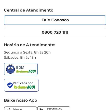
Trabalhe conosco
Blog Prezunic
Central de Atendimento
Política de Privacidade
Código de Ética
Portal do fornecedor
Encartes
Fale Conosco
Nossas lojas
App Prezunic
Cencosud Media
Clube Prezunic
0800 720 1111
Receitas
Black Friday
Horário de A tendimento:
Segunda à Sexta: 8h às 20h
Sábados: 8h às 18h
Baixe nosso App