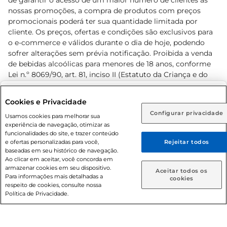
de garantir o acesso de um maior número de clientes as
nossas promoções, a compra de produtos com preços
promocionais poderá ter sua quantidade limitada por
cliente. Os preços, ofertas e condições são exclusivos para
o e-commerce e válidos durante o dia de hoje, podendo
sofrer alterações sem prévia notificação. Proibida a venda
de bebidas alcoólicas para menores de 18 anos, conforme
Lei n.º 8069/90, art. 81, inciso II (Estatuto da Criança e do
Adolescente). Preços e condições exclusivos para o
www.prezunic.com.br
, podendo sofrer alterações sem aviso
Selecione sua região:
Cookies e Privacidade
prévio. O valor mínimo para as compras on-line é de R$
Configurar privacidade
Rio de Janeiro (RJ)
Goiás (GO)
Usamos cookies para melhorar sua
80,00.
experiência de navegação, otimizar as
Ou
funcionalidades do site, e trazer conteúdo
e ofertas personalizadas para você,
Rejeitar todos
Caso queira comprar online, informe como deseja receber
baseadas em seu histórico de navegação.
suas compras:
Ao clicar em aceitar, você concorda em
armazenar cookies em seu dispositivo.
© 2026 Copyright. Todos os direitos
Aceitar todos os
Para informações mais detalhadas a
Entrega em casa
Retire em Loja
cookies
reservados Prezunic.
respeito de cookies, consulte nossa
Política de Privacidade.