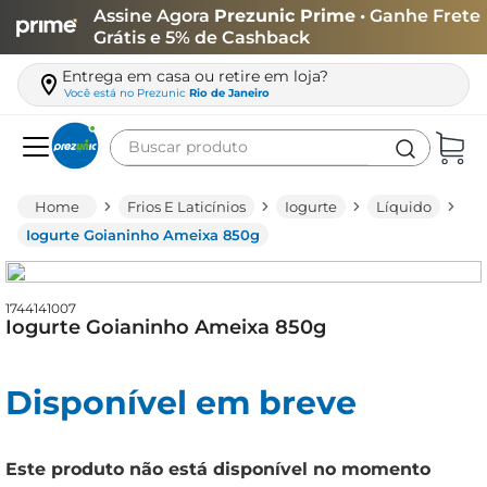
Assine Agora
Prezunic Prime
• Ganhe Frete
Grátis e 5% de Cashback
Entrega em casa ou retire em loja?
Você está no
Prezunic
Rio de Janeiro
Buscar produto
Termos mais buscados
Frios E Laticínios
Iogurte
Líquido
carne
Iogurte Goianinho Ameixa 850g
leite
café
1744141007
Iogurte Goianinho Ameixa 850g
queijo
azeite
Disponível em breve
biscoito
arroz
Este produto não está disponível no momento