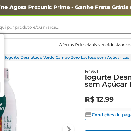
ine Agora
Prezunic Prime
• Ganhe Frete Grátis
ui por produto e/ou marca...
ais buscados
Ofertas Prime
Mais vendidos
Marcas
Iogurte Desnatado Verde Campo Zero Lactose sem Açúcar Lac
1449631
Iogurte Des
sem Açúcar 
R$
12
,
99
o
Condições de pa
igiênico