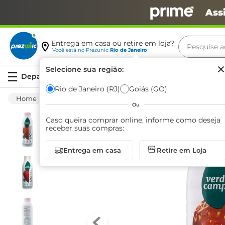
Ass
Pesquise aq
Entrega em casa ou retire em loja?
Você está no
Prezunic
Rio de Janeiro
Termos m
Selecione sua região:
Serviços
carne
Rio de Janeiro (RJ)
Goiás (GO)
Frios E Laticínios
Iogurte
Sem Lactose
leite
Ou
café
Caso queira comprar online, informe como deseja
receber suas compras:
queijo
Entrega em casa
Retire em Loja
azeite
biscoit
arroz
iogurte
papel h