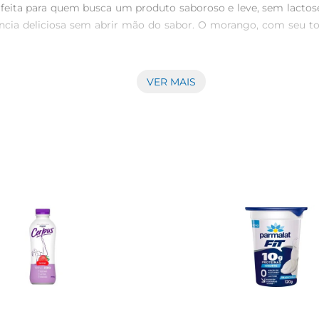
feita para quem busca um produto saboroso e leve, sem lactose
ência deliciosa sem abrir mão do sabor. O morango, com seu to
VER MAIS
 é uma excelente fonte de probióticos, que ajudam a equilibra
alimentação equilibrada e nutritiva. Perfeito para ser consum
 versátil. Você pode utilizálo em smoothies, sobremesas, ou 
zem dele um ingrediente que eleva qualquer prato, trazendo um 
idade e ao bemestar dos consumidores. O Iogurte Lacfree é p
. Cada pote é elaborado com cuidado, para que você possa desfr
em busca uma alimentação saudável e saborosa. Com 500g, ele 