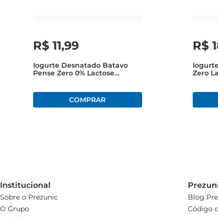
em casa. Experimente e descubra como é fácil incluir um 
R$
11
,
99
R$
Iogurte Desnatado Batavo
Iogurt
Pense Zero 0% Lactose
Zero L
Morango Bandeja 510g Com 6
Unidades
Institucional
Prezun
Sobre o Prezunic
Blog Pre
O Grupo
Código d