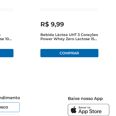
R$
9
,
99
o
Bebida Láctea UHT 3 Corações
se 10g
Power Whey Zero Lactose 15g
po 120g
ProteínaCappuccino Doce De
Leite Caixa 250ml
endimento
Baixe nosso App
osco