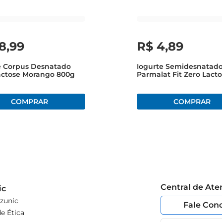
produto nutritivo e delicioso na sua rotina alimentar.
18
,
99
R$
4
,
89
e Corpus Desnatado
Iogurte Semidesnatad
actose Morango 800g
Parmalat Fit Zero Lacto
ProteínaTradicional Co
Central de At
ic
zunic
Fale Con
e Ética