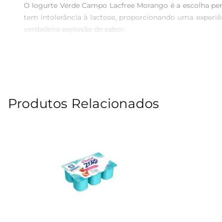
O Iogurte Verde Campo Lacfree Morango é a escolha per
tem intolerância à lactose, proporcionando uma experi
verdadeira explosão de sabor.

Benefícios do Iogurte Lacfree  

Este iogurte não apenas é livre de lactose, mas também
Além disso, é rico em proteínas, contribuindo para uma 
ele se adapta a diferentes momentos do seu dia.

Produtos Relacionados
Versatilidade na cozinha  

O Iogurte Verde Campo Lacfree Morango é extremamente
lanche saudável. Sua textura cremosa e sabor marcante fa
Compromisso com a qualidade  

A Verde Campo é reconhecida pela sua dedicação à qual
produto que respeita os mais altos padrões de qualidade
Informações adicionais  

O Iogurte Verde Campo Lacfree Morango é ideal para qu