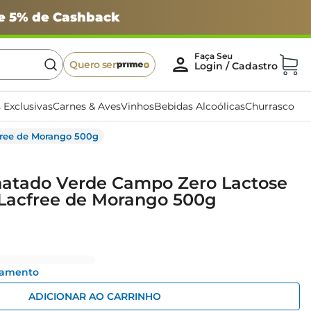
 e 5% de Cashback
Quero ser
 Exclusivas
Carnes & Aves
Vinhos
Bebidas Alcoólicas
Churrasco
free de Morango 500g
natado Verde Campo Zero Lactose
Lacfree de Morango 500g
gamento
ADICIONAR AO CARRINHO