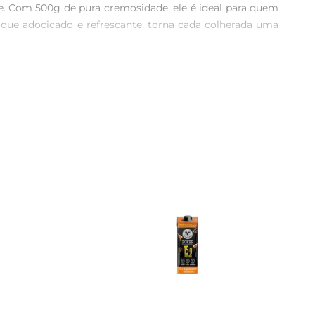
. Com 500g de pura cremosidade, ele é ideal para quem 
que adocicado e refrescante, torna cada colherada uma 
r a flora intestinal e promovem uma digestão saudável. 
ido no café da manhã, lanches ou até mesmo em receitas, 
simplesmenteacompanhálo com frutas e granola para um 
novo ar às suas receitas.

roduzido com ingredientes selecionados, garantindo um 
utar de um alimento que une sabor e saúde.

é perfeito para compartilhar ou para ter sempre à mão 