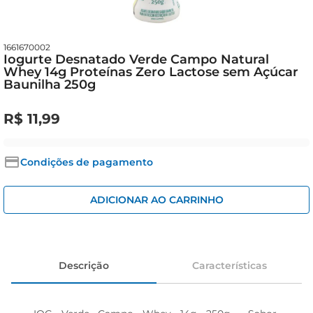
cerveja
iogurte
1661670002
papel higiênico
Iogurte Desnatado Verde Campo Natural
Whey 14g Proteínas Zero Lactose sem Açúcar
Baunilha 250g
R$
11
,
99
Condições de pagamento
ADICIONAR AO CARRINHO
Descrição
Características