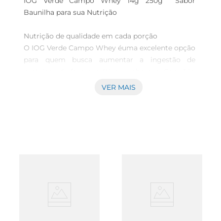
IOG Verde Campo Whey 14g 250g  Sabor 
Baunilha para sua Nutrição

Nutrição de qualidade em cada porção  

O IOG Verde Campo Whey éuma excelente opção 
para quem busca aumentar a ingestão de 
proteínas de forma prática e saborosa. Com 14g 
de whey protein por porção de 250g, este 
VER MAIS
produto é ideal para complementar sua dieta, 
especialmente para aqueles que praticam 
atividades físicas e desejam otimizar a 
recuperação muscular. O sabor baunilha 
proporciona um toque doce e agradável, 
tornando o consumo ainda mais prazeroso.

Benefícios do Whey Protein  

O whey protein é conhecido por sua rápida 
absorção e alto valor biológico, o que significa 
que ele fornece todos os aminoácidos essenciais 