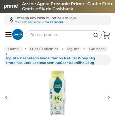
Assine Agora
Prezunic Prime
• Ganhe Frete
Grátis e 5% de Cashback
Entrega em casa ou retire em loja?
Você está no
Prezunic
Rio de Janeiro
Buscar produto
Termos mais buscados
Frios E Laticínios
Iogurte
Funcional
carne
Iogurte Desnatado Verde Campo Natural Whey 14g
leite
Proteínas Zero Lactose sem Açúcar Baunilha 250g
café
queijo
arroz
azeite
biscoito