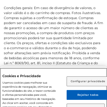
Condições gerais: Em caso de divergência de valores, o
valor válido é o do carrinho de compras. Fotos ilustrativas.
Compras sujeitas a confirmação de estoque. Compras
podem ser canceladas em caso de suspeita de fraude. A fim
de garantir o acesso de um maior número de clientes as
nossas promoções, a compra de produtos com preços
promocionais poderá ter sua quantidade limitada por
cliente. Os preços, ofertas e condições são exclusivos para
o e-commerce e válidos durante o dia de hoje, podendo
sofrer alterações sem prévia notificação. Proibida a venda
de bebidas alcoólicas para menores de 18 anos, conforme
Lei n.º 8069/90, art. 81, inciso II (Estatuto da Criança e do
Adolescente). Preços e condições exclusivos para o
www.prezunic.com.br
, podendo sofrer alterações sem aviso
Selecione sua região:
Cookies e Privacidade
prévio. O valor mínimo para as compras on-line é de R$
Configurar privacidade
Rio de Janeiro (RJ)
Goiás (GO)
Usamos cookies para melhorar sua
80,00.
experiência de navegação, otimizar as
Ou
funcionalidades do site, e trazer conteúdo
e ofertas personalizadas para você,
Rejeitar todos
Caso queira comprar online, informe como deseja receber
baseadas em seu histórico de navegação.
suas compras:
Ao clicar em aceitar, você concorda em
armazenar cookies em seu dispositivo.