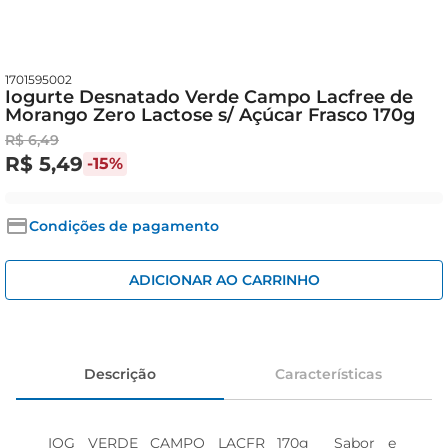
cerveja
iogurte
papel higiênico
1701595002
Iogurte Desnatado Verde Campo Lacfree de
Morango Zero Lactose s/ Açúcar Frasco 170g
R$
6
,
49
R$
5
,
49
-
15%
Condições de pagamento
ADICIONAR AO CARRINHO
Descrição
Características
IOG VERDE CAMPO LACFR 170g  Sabor e 