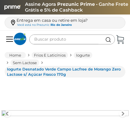
Assine Agora
Prezunic Prime
• Ganhe Frete
Grátis e 5% de Cashback
Entrega em casa ou retire em loja?
Você está no
Prezunic
Rio de Janeiro
Buscar produto
Termos mais buscados
Frios E Laticínios
Iogurte
carne
Sem Lactose
Iogurte Desnatado Verde Campo Lacfree de Morango Zero
leite
Lactose s/ Açúcar Frasco 170g
café
queijo
arroz
azeite
biscoito