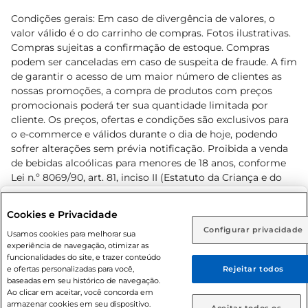
Condições gerais: Em caso de divergência de valores, o
valor válido é o do carrinho de compras. Fotos ilustrativas.
Compras sujeitas a confirmação de estoque. Compras
podem ser canceladas em caso de suspeita de fraude. A fim
de garantir o acesso de um maior número de clientes as
nossas promoções, a compra de produtos com preços
promocionais poderá ter sua quantidade limitada por
cliente. Os preços, ofertas e condições são exclusivos para
o e-commerce e válidos durante o dia de hoje, podendo
sofrer alterações sem prévia notificação. Proibida a venda
de bebidas alcoólicas para menores de 18 anos, conforme
Lei n.º 8069/90, art. 81, inciso II (Estatuto da Criança e do
Adolescente). Preços e condições exclusivos para o
www.prezunic.com.br
, podendo sofrer alterações sem aviso
Selecione sua região:
Cookies e Privacidade
prévio. O valor mínimo para as compras on-line é de R$
Configurar privacidade
Rio de Janeiro (RJ)
Goiás (GO)
Usamos cookies para melhorar sua
80,00.
experiência de navegação, otimizar as
Ou
funcionalidades do site, e trazer conteúdo
e ofertas personalizadas para você,
Rejeitar todos
Caso queira comprar online, informe como deseja receber
baseadas em seu histórico de navegação.
suas compras:
Ao clicar em aceitar, você concorda em
armazenar cookies em seu dispositivo.