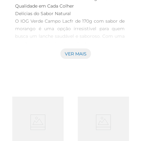
Qualidade em Cada Colher

Delícias do Sabor Natural

O IOG Verde Campo Lacfr de 170g com sabor de 
morango é uma opção irresistível para quem 
busca um lanche saudável e saboroso. Com uma 
receita que valoriza ingredientes naturais, este 
iogurte é ideal para qualquer hora do dia, seja no 
VER MAIS
café da manhã, como sobremesa ou até mesmo 
como um lanche rápido entre asrefeições. O 
sabor marcante do morango proporciona uma 
experiência refrescante e agradável, tornando 
cada colherada uma verdadeira delícia.

Benefícios Nutricionais

Este iogurte é uma fonte rica de probióticos, que 
ajudam a manter a saúde intestinal e a fortalecer 
o sistema imunológico. Além disso, é uma opção 
com baixo teor de gordura, contribuindo para 
uma alimentação equilibrada. A combinação de 