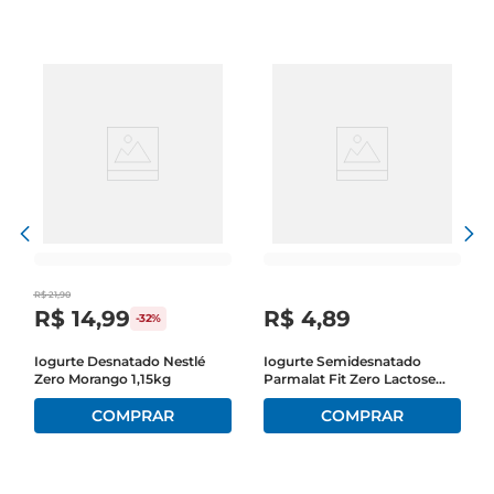
R$
21
,
90
R$
14
,
99
R$
4
,
89
-
32%
s
Iogurte Desnatado Nestlé
Iogurte Semidesnatado
Zero Morango 1,15kg
Parmalat Fit Zero Lactose
10g ProteínaTradicional Copo
120g