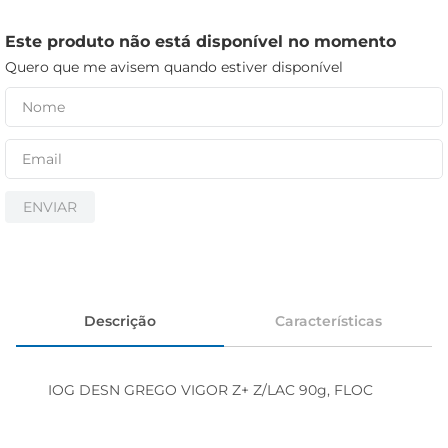
cerveja
iogurte
Este produto não está disponível no momento
Quero que me avisem quando estiver disponível
papel higiênico
ENVIAR
Descrição
Características
IOG DESN GREGO VIGOR Z+ Z/LAC 90g, FLOC