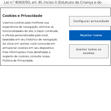
Lei n.º 8069/90, art. 81, inciso II (Estatuto da Criança e do
Adolescente). Preços e condições exclusivos para o
www.prezunic.com.br
, podendo sofrer alterações sem aviso
Selecione sua região:
Cookies e Privacidade
prévio. O valor mínimo para as compras on-line é de R$
Configurar privacidade
Rio de Janeiro (RJ)
Goiás (GO)
Usamos cookies para melhorar sua
80,00.
experiência de navegação, otimizar as
Ou
funcionalidades do site, e trazer conteúdo
e ofertas personalizadas para você,
Rejeitar todos
Caso queira comprar online, informe como deseja receber
baseadas em seu histórico de navegação.
suas compras:
Ao clicar em aceitar, você concorda em
armazenar cookies em seu dispositivo.
© 2026 Copyright. Todos os direitos
Aceitar todos os
Para informações mais detalhadas a
Entrega em casa
Retire em Loja
cookies
reservados Prezunic.
respeito de cookies, consulte nossa
Política de Privacidade.
Cencosud Brasil Comercial SA.CNPJ sob n° 39.346.861/0350-
38 . Sediada na Av. das Nações Unidas, 12.995, 21º andar, CEP:
04.578-000, Bairro Brooklin Paulista, na cidade de São Paulo
- SP.