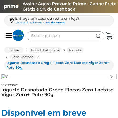
Assine Agora
Prezunic Prime
• Ganhe Frete
Grátis e 5% de Cashback
Entrega em casa ou retire em loja?
Você está no
Prezunic
Rio de Janeiro
Buscar produto
Termos mais buscados
Frios E Laticínios
Iogurte
carne
Sem Lactose
Iogurte Desnatado Grego Flocos Zero Lactose Vigor Zero+
leite
Pote 90g
café
queijo
1891333001
Iogurte Desnatado Grego Flocos Zero Lactose
arroz
Vigor Zero+ Pote 90g
azeite
biscoito
Disponível em breve