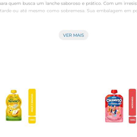
a quem busca um lanche saboroso e prático. Com um irresistíve
da tarde ou até mesmo como sobremesa. Sua embalagem em pouch
VER MAIS
rciona uma experiência gustativa única. O sabor de morango 
nto crianças quanto adultos, sendouma excelente alternativa pa
veniência. O formato pouch permite que você consuma o pr
ilizado em diversas receitas, como smoothies, sobremesas ou
ção. Rico em proteínas, ele contribui para uma alimentação 
 de probióticos ajuda a promover a saúde intestinal, tornandoo u
to de pausa no trabalho ou uma sobremesa leve após o janta