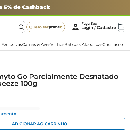
 e 5% de Cashback
Quero ser
 Exclusivas
Carnes & Aves
Vinhos
Bebidas Alcoólicas
Churrasco
myto Go Parcialmente Desnatado
eeze 100g
gamento
ADICIONAR AO CARRINHO