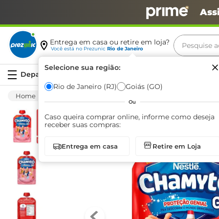
Ass
Pesquise aq
Entrega em casa ou retire em loja?
Você está no
Prezunic
Rio de Janeiro
Termos m
Selecione sua região:
Serviços
carne
Rio de Janeiro (RJ)
Goiás (GO)
Frios E Laticínios
Iogurte
Polpa
Iog
leite
Ou
café
Caso queira comprar online, informe como deseja
receber suas compras:
queijo
Entrega em casa
Retire em Loja
biscoit
azeite
arroz
iogurte
papel h