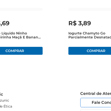
, ele se torna uma presença constante na rotina, garantindo sat
3
,
69
R$
3
,
89
e Líquido Ninho
Iogurte Chamyto Go
irinha Maçã E Banana
Parcialmente Desnata
Morango Squeeze 100g
Central de At
ic
zunic
Fale Con
e Ética