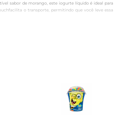
l sabor de morango, este iogurte líquido é ideal para 
facilita o transporte, permitindo que você leve essa 
é intenso e refrescante, tornando cada colherada uma 
ra quem deseja um lanche leve e saboroso.

oduto de maneira rápida e fácil, sem a necessidade 
 até mesmo como acompanhamento de frutas, ampliando 
equilibrada, sendo uma escolha inteligentepara quem 
maliado no seu dia a dia.

r, o IOG CHAMYTO POUCH LIQ 100g é a opção ideal para 