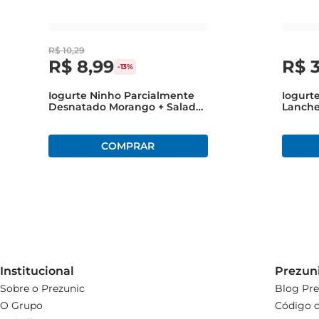
toda a família. Com sua praticidade e saborinconfundível
R$
10
,
29
R$
8
,
99
R$
-
13%
Iogurte Ninho Parcialmente
Iogurt
Desnatado Morango + Salada
Lanche
De Frutas + Maçã EBanana
100g
Bandeja 540g 6 Unid
Institucional
Prezun
Sobre o Prezunic
Blog Pre
O Grupo
Código d