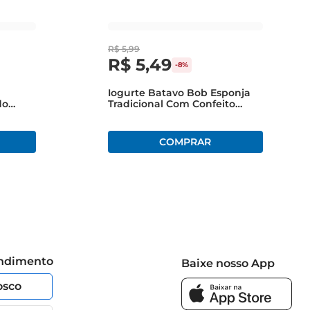
isfação e bemestar em cada gole.
R$
5
,
99
R$
5
,
49
-
8%
Iogurte Batavo Bob Esponja
do
Tradicional Com Confeito
Copo 125g
endimento
Baixe nosso App
osco