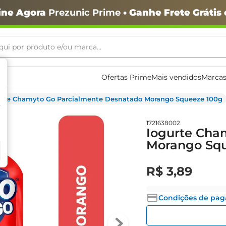
ine Agora
Prezunic Prime
• Ganhe Frete Grátis
ui por produto e/ou marca...
ais buscados
Ofertas Prime
Mais vendidos
Marcas
urte Chamyto Go Parcialmente Desnatado Morango Squeeze 100g
1721638002
Iogurte Cha
Morango Squ
o
R$
3
,
89
Condições de pa
igiênico