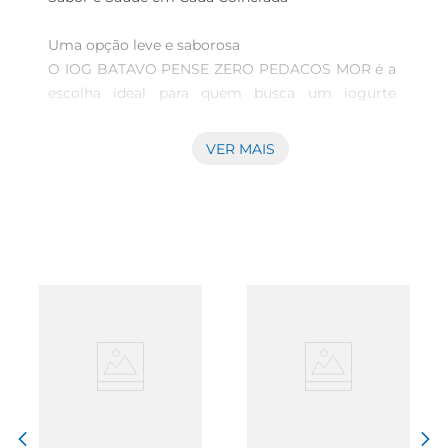
Uma opção leve e saborosa  

O IOG BATAVO PENSE ZERO PEDACOS MOR é a 
escolha ideal para quem busca um iogurte 
cremoso e nutritivo, sem abrir mão do sabor. 
Com 450g de pura delícia, este produto é perfeito 
VER MAIS
para quem deseja uma alimentação equilibrada e 
saudável. Sua formulação é pensada para agradar 
o paladar, trazendo a combinação perfeita entre 
cremosidade e frescor.

Ingredientes selecionados para você  

Este iogurte é elaborado com ingredientes de 
alta qualidade, garantindo um sabor autêntico e 
uma textura irresistível. A presença de pedaços 
de morango proporciona um toque especial, 
tornando cada colherada uma experiência única. 
Além disso, é uma opção sem adição de 