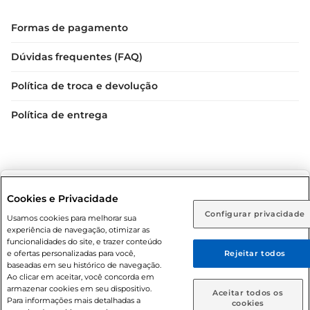
Formas de pagamento
Dúvidas frequentes (FAQ)
Política de troca e devolução
Política de entrega
Selecione sua região:
Cookies e Privacidade
Configurar privacidade
Rio de Janeiro (RJ)
Goiás (GO)
Usamos cookies para melhorar sua
Condições gerais: Em caso de divergência de valores, o
experiência de navegação, otimizar as
valor válido é o do carrinho de compras. Fotos ilustrativas.
Ou
funcionalidades do site, e trazer conteúdo
e ofertas personalizadas para você,
Rejeitar todos
Compras sujeitas a confirmação de estoque. Compras
Caso queira comprar online, informe como deseja receber
baseadas em seu histórico de navegação.
podem ser canceladas em caso de suspeita de fraude. A fim
suas compras:
Ao clicar em aceitar, você concorda em
de garantir o acesso de um maior número de clientes as
armazenar cookies em seu dispositivo.
Aceitar todos os
nossas promoções, a compra de produtos com preços
Para informações mais detalhadas a
Entrega em casa
Retire em Loja
cookies