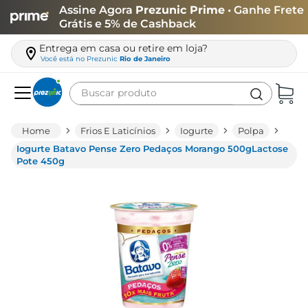
Assine Agora
Prezunic Prime
• Ganhe Frete
Grátis e 5% de Cashback
Entrega em casa ou retire em loja?
Você está no
Prezunic
Rio de Janeiro
Buscar produto
Termos mais buscados
Frios E Laticínios
Iogurte
Polpa
carne
Iogurte Batavo Pense Zero Pedaços Morango 500gLactose
Pote 450g
leite
café
queijo
biscoito
azeite
arroz