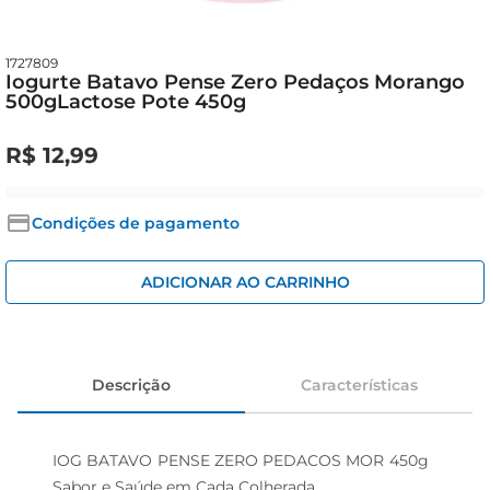
iogurte
papel higiênico
1727809
cerveja
Iogurte Batavo Pense Zero Pedaços Morango
500gLactose Pote 450g
R$
12
,
99
Condições de pagamento
ADICIONAR AO CARRINHO
Descrição
Características
IOG BATAVO PENSE ZERO PEDACOS MOR 450g  
Sabor e Saúde em Cada Colherada
