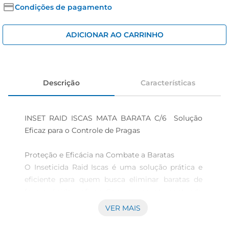
iogurte
Condições de pagamento
papel higiênico
ADICIONAR AO CARRINHO
cerveja
Descrição
Características
INSET RAID ISCAS MATA BARATA C/6  Solução 
Eficaz para o Controle de Pragas

Proteção e Eficácia na Combate a Baratas  

O Inseticida Raid Iscas é uma solução prática e 
eficiente para quem busca eliminar baratas de 
forma rápida e eficaz. Com um pacote contendo 
6iscas, este produto é ideal para uso em 
VER MAIS
residências, escritórios e outros ambientes onde 
a presença de insetos indesejados pode serum 