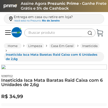
Assine Agora
Prezunic Prime
• Ganhe Frete
Grátis e 5% de Cashback
Entrega em casa ou retire em loja?
Você está no
Prezunic
Rio de Janeiro
Buscar produto
Termos mais buscados
Limpeza
Casa Em Geral
Inseticida
carne
Inseticida Isca Mata Baratas Raid Caixa com 6 Unidades
leite
de 2,6g
café
queijo
1099702
Inseticida Isca Mata Baratas Raid Caixa com 6
azeite
Unidades de 2,6g
biscoito
R$
34
,
99
arroz