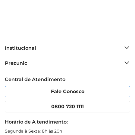
Institucional
Sobre o Prezunic
Prezunic
Grupo Cencosud
Trabalhe conosco
Blog Prezunic
Central de Atendimento
Política de Privacidade
Código de Ética
Portal do fornecedor
Encartes
Fale Conosco
Nossas lojas
App Prezunic
Cencosud Media
Clube Prezunic
0800 720 1111
Receitas
Black Friday
Horário de A tendimento:
Segunda à Sexta: 8h às 20h