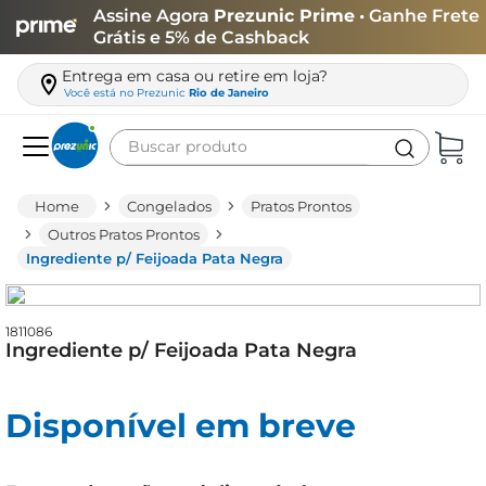
Assine Agora
Prezunic Prime
• Ganhe Frete
Grátis e 5% de Cashback
Entrega em casa ou retire em loja?
Você está no
Prezunic
Rio de Janeiro
Buscar produto
Termos mais buscados
Congelados
Pratos Prontos
carne
Outros Pratos Prontos
Ingrediente p/ Feijoada Pata Negra
leite
café
1811086
queijo
Ingrediente p/ Feijoada Pata Negra
arroz
biscoito
Disponível em breve
azeite