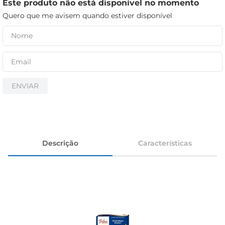
iogurte
Este produto não está disponível no momento
Quero que me avisem quando estiver disponível
papel higiênico
cerveja
ENVIAR
Descrição
Características