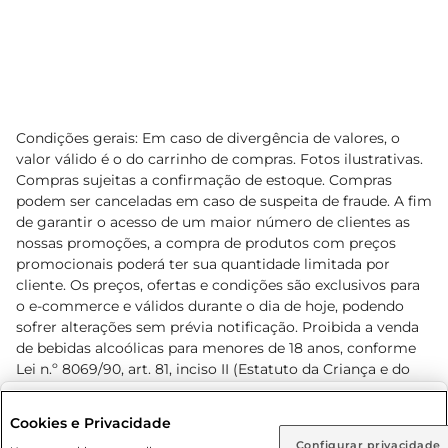
Condições gerais: Em caso de divergência de valores, o
valor válido é o do carrinho de compras. Fotos ilustrativas.
Compras sujeitas a confirmação de estoque. Compras
podem ser canceladas em caso de suspeita de fraude. A fim
de garantir o acesso de um maior número de clientes as
nossas promoções, a compra de produtos com preços
promocionais poderá ter sua quantidade limitada por
cliente. Os preços, ofertas e condições são exclusivos para
o e-commerce e válidos durante o dia de hoje, podendo
sofrer alterações sem prévia notificação. Proibida a venda
de bebidas alcoólicas para menores de 18 anos, conforme
Lei n.º 8069/90, art. 81, inciso II (Estatuto da Criança e do
Adolescente). Preços e condições exclusivos para o
www.prezunic.com.br
, podendo sofrer alterações sem aviso
Selecione sua região:
Cookies e Privacidade
prévio. O valor mínimo para as compras on-line é de R$
Configurar privacidade