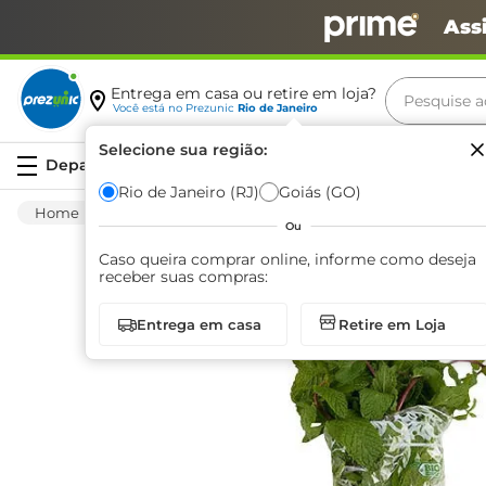
Ass
Pesquise aq
Entrega em casa ou retire em loja?
Você está no
Prezunic
Rio de Janeiro
Termos m
Selecione sua região:
Serviços
carne
Rio de Janeiro (RJ)
Goiás (GO)
Hortifruti
Temperos
Fresco
Hortelã 
leite
Ou
café
Caso queira comprar online, informe como deseja
receber suas compras:
queijo
Entrega em casa
Retire em Loja
arroz
azeite
biscoit
cerveja
iogurte