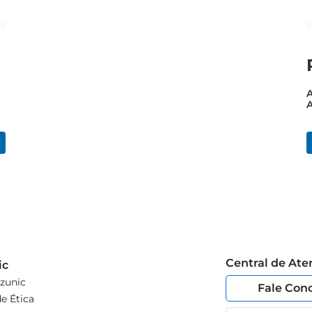
A
A
Central de At
ic
zunic
Fale Con
e Ética