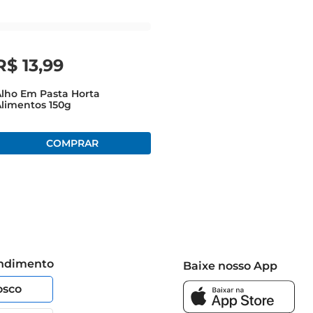
R$
13
,
99
lho Em Pasta Horta
limentos 150g
endimento
Baixe nosso App
osco