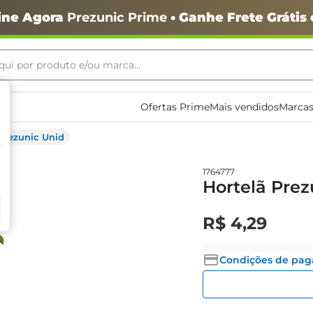
ine Agora
Prezunic Prime
• Ganhe Frete Grátis
ui por produto e/ou marca...
ais buscados
Ofertas Prime
Mais vendidos
Marcas
Prezunic Unid
1764777
Hortelã Prez
R$
4
,
29
Condições de pa
o