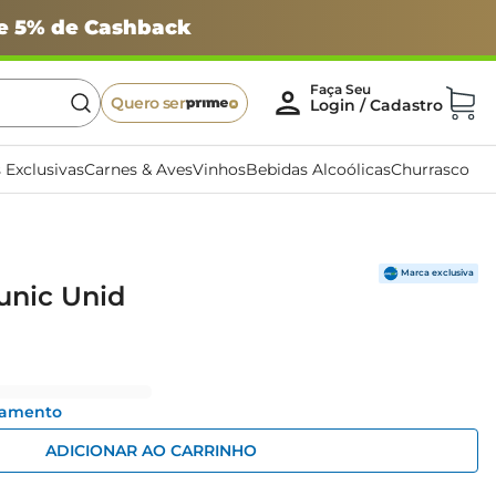
 e 5% de Cashback
Quero ser
 Exclusivas
Carnes & Aves
Vinhos
Bebidas Alcoólicas
Churrasco
unic Unid
gamento
ADICIONAR AO CARRINHO