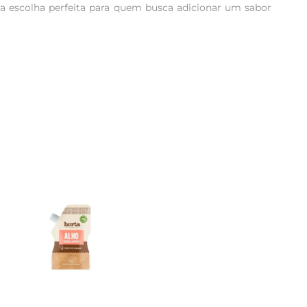
a escolha perfeita para quem busca adicionar um sabor 
digestivas, ajudando a aliviar desconfortos estomacais e 
s do corpo. Incorporar essa erva em sua dieta pode ser 
das, molhos, sucos e coquetéis, ou usála para aromatizar 
 elas permaneçam frescas por mais tempo. Se preferir, 
rezunic é reconhecida por seu compromisso em oferecer 
unic e descubra como essa erva pode transformar suas 