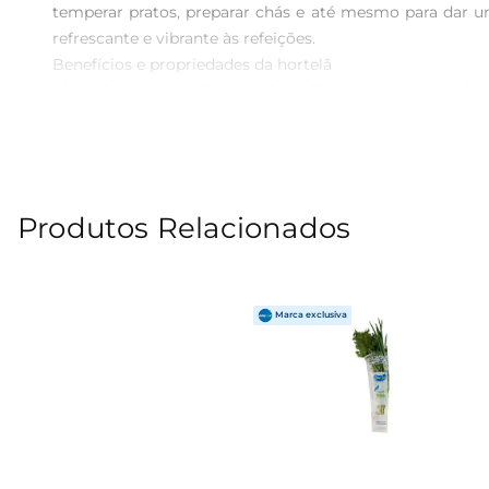
temperar pratos, preparar chás e até mesmo para dar u
refrescante e vibrante às refeições.

Benefícios e propriedades da hortelã  

Além de seuuso culinário, a hortelã possui propriedades 
promovendo uma sensação de bemestar. A hortelã também 
uma maneira saborosa de cuidar da sua saúde.

Dicas de uso e armazenamento  

Para aproveitar ao máximo o sabor da hortelã Prezunic, r
Produtos Relacionados
chás quentes ou gelados. Para armazenar, mantenha as 
também é possível congelar as folhas para uso posterior.

Hortelã Prezunic  Qualidade e frescor garantidos  

Ao escolher a hortelã Prezunic, você opta por um prod
produtos frescos e saborosos, garantindo que você te
receitas e trazer um frescor especial ao seu dia a dia.