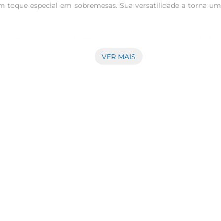
m toque especial em sobremesas. Sua versatilidade a torna um
benéficas para a saúde. Ela é conhecida por suas propriedades 
é rica em antioxidantes, que auxiliam na proteção das célula
VER MAIS
ecomendase utilizála fresca. Você pode picála e adicionála asala
folhas em um recipiente fechado na geladeira, garantindo que
uto de qualidade, cultivado com cuidado e atenção. A marca P
nha sempre o melhor em sua mesa. Experimente a hortelã Prez