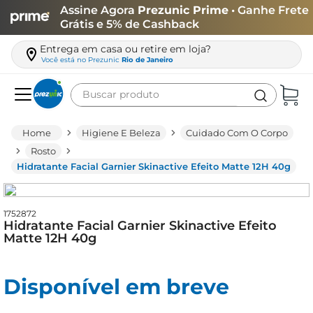
Assine Agora
Prezunic Prime
• Ganhe Frete
Grátis e 5% de Cashback
Entrega em casa ou retire em loja?
Você está no
Prezunic
Rio de Janeiro
Buscar produto
Termos mais buscados
Higiene E Beleza
Cuidado Com O Corpo
carne
Rosto
Hidratante Facial Garnier Skinactive Efeito Matte 12H 40g
leite
café
1752872
queijo
Hidratante Facial Garnier Skinactive Efeito
Matte 12H 40g
azeite
biscoito
Disponível em breve
arroz