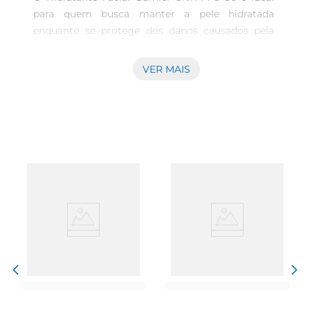
para quem busca manter a pele hidratada 
enquanto se protege dos danos causados pela 
exposição solar.Com uma fórmula leve e de 
rápida absorção, este hidratante proporciona 
VER MAIS
uma sensação de frescor e conforto, sendo 
perfeito para o uso diário. Com apenas 40g, é 
fácil de transportar e pode ser utilizado em 
qualquer lugar, garantindo que sua pele esteja 
sempre cuidada.

Fórmula enriquecida para resultados visíveis  

Este hidratante contém ingredientes que ajudam 
a manter a umidade da pele, promovendo uma 
aparência saudável e radiante. A presença do 
fator de proteção solar FPS 30 é um diferencial 
importante, pois ajuda a prevenir os efeitos 
nocivos dos raios UV, que podem causar 
envelhecimento precoce e manchas. A 
combinação de hidratação e proteção torna este 