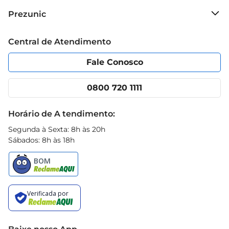
mantém hidratada. Além disso, o produto é 
Sobre o Prezunic
Prezunic
dermatologicamente testado, garantindo 
Grupo Cencosud
segurança e eficácia no cuidado diário da sua pele.
Trabalhe conosco
Blog Prezunic
Central de Atendimento
Política de Privacidade
Código de Ética
Portal do fornecedor
Encartes
Fale Conosco
Nossas lojas
App Prezunic
Cencosud Media
Clube Prezunic
0800 720 1111
Receitas
Black Friday
Horário de A tendimento:
Segunda à Sexta: 8h às 20h
Sábados: 8h às 18h