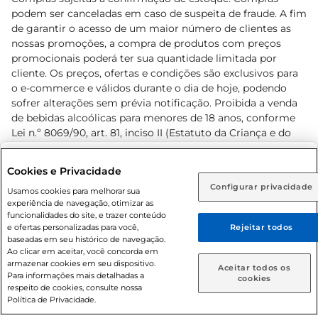
podem ser canceladas em caso de suspeita de fraude. A fim
de garantir o acesso de um maior número de clientes as
nossas promoções, a compra de produtos com preços
promocionais poderá ter sua quantidade limitada por
cliente. Os preços, ofertas e condições são exclusivos para
o e-commerce e válidos durante o dia de hoje, podendo
sofrer alterações sem prévia notificação. Proibida a venda
de bebidas alcoólicas para menores de 18 anos, conforme
Lei n.º 8069/90, art. 81, inciso II (Estatuto da Criança e do
Adolescente). Preços e condições exclusivos para o
www.prezunic.com.br
, podendo sofrer alterações sem aviso
Selecione sua região:
Cookies e Privacidade
prévio. O valor mínimo para as compras on-line é de R$
Configurar privacidade
Rio de Janeiro (RJ)
Goiás (GO)
Usamos cookies para melhorar sua
80,00.
experiência de navegação, otimizar as
Ou
funcionalidades do site, e trazer conteúdo
e ofertas personalizadas para você,
Rejeitar todos
Caso queira comprar online, informe como deseja receber
baseadas em seu histórico de navegação.
suas compras:
Ao clicar em aceitar, você concorda em
armazenar cookies em seu dispositivo.
© 2026 Copyright. Todos os direitos
Aceitar todos os
Para informações mais detalhadas a
Entrega em casa
Retire em Loja
cookies
reservados Prezunic.
respeito de cookies, consulte nossa
Política de Privacidade.