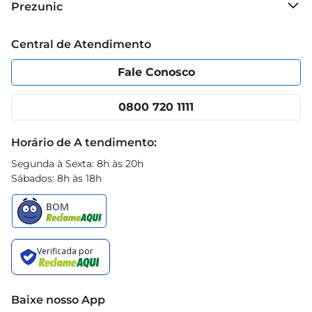
Prezunic
Grupo Cencosud
Trabalhe conosco
Blog Prezunic
Central de Atendimento
Política de Privacidade
Código de Ética
Portal do fornecedor
Encartes
Fale Conosco
Nossas lojas
App Prezunic
Cencosud Media
Clube Prezunic
0800 720 1111
Receitas
Black Friday
Horário de A tendimento:
Segunda à Sexta: 8h às 20h
Sábados: 8h às 18h
Baixe nosso App