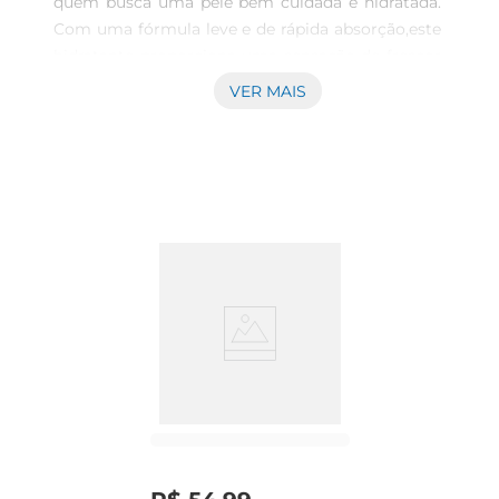
quem busca uma pele bem cuidada e hidratada. 
Com uma fórmula leve e de rápida absorção,este 
hidratante proporciona uma sensação de frescor 
e suavidade, sendo perfeito para o uso diário. 
VER MAIS
Com 400ml, ele é ideal para todaa família, 
garantindo que todos possam desfrutar de uma 
pele macia e saudável.\n\nIngredientes que 
Fazem a Diferença  \nEste hidratante é 
enriquecido com ativos que promovem a 
nutrição da pele, ajudando a restaurar a umidade 
natural e a elasticidade. Sua composição é 
cuidadosamente elaborada para oferecer um 
toque sedoso, sem deixar a pele oleosa. O uso 
contínuo do Hidratante Corporal Skala ajuda a 
prevenir o ressecamento e a manter a pele com 
um aspecto saudável e radiante.\n\nFácil 
Aplicação e Absorção Rápida  \nA aplicação do 
Hidratante Corporal Skala é simples e prática. 
Com uma textura cremosa, ele desliza facilmente 