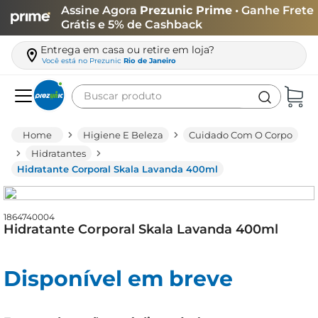
Assine Agora
Prezunic Prime
• Ganhe Frete
Grátis e 5% de Cashback
Entrega em casa ou retire em loja?
Você está no
Prezunic
Rio de Janeiro
Buscar produto
Termos mais buscados
Higiene E Beleza
Cuidado Com O Corpo
carne
Hidratantes
Hidratante Corporal Skala Lavanda 400ml
leite
café
1864740004
queijo
Hidratante Corporal Skala Lavanda 400ml
biscoito
azeite
Disponível em breve
arroz