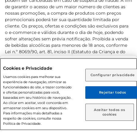
podem ser canceladas em caso de suspeita de fraude. A fim
de garantir o acesso de um maior número de clientes as
nossas promoções, a compra de produtos com preços
promocionais poderá ter sua quantidade limitada por
cliente. Os preços, ofertas e condições são exclusivos para
o e-commerce e válidos durante o dia de hoje, podendo
sofrer alterações sem prévia notificação. Proibida a venda
de bebidas alcoólicas para menores de 18 anos, conforme
Lei n.º 8069/90, art. 81, inciso II (Estatuto da Criança e do
Adolescente). Preços e condições exclusivos para o
www.prezunic.com.br
, podendo sofrer alterações sem aviso
Selecione sua região:
Cookies e Privacidade
prévio. O valor mínimo para as compras on-line é de R$
Configurar privacidade
Rio de Janeiro (RJ)
Goiás (GO)
Usamos cookies para melhorar sua
80,00.
experiência de navegação, otimizar as
Ou
funcionalidades do site, e trazer conteúdo
e ofertas personalizadas para você,
Rejeitar todos
Caso queira comprar online, informe como deseja receber
baseadas em seu histórico de navegação.
suas compras:
Ao clicar em aceitar, você concorda em
armazenar cookies em seu dispositivo.
© 2026 Copyright. Todos os direitos
Aceitar todos os
Para informações mais detalhadas a
Entrega em casa
Retire em Loja
cookies
reservados Prezunic.
respeito de cookies, consulte nossa
Política de Privacidade.