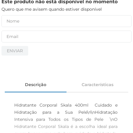
iogurte
Este produto não está disponível no momento
Quero que me avisem quando estiver disponível
papel higiênico
cerveja
ENVIAR
Descrição
Características
Hidratante Corporal Skala 400ml  Cuidado e 
Hidratação para a Sua Pele\n\nHidratação 
Intensiva para Todos os Tipos de Pele  \nO 
Hidratante Corporal Skala é a escolha ideal para 