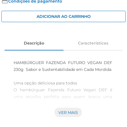
iogurte
Condições de pagamento
papel higiênico
ADICIONAR AO CARRINHO
cerveja
Descrição
Características
HAMBÚRGUER FAZENDA FUTURO VEGAN DEF 
230g  Sabor e Sustentabilidade em Cada Mordida

Uma opção deliciosa para todos

O hambúrguer Fazenda Futuro Vegan DEF é 
uma escolha perfeita para quem busca uma 
alimentação mais consciente e saborosa. Com 
230g de puro sabor, este hambúrguer é 
VER MAIS
elaborado com ingredientes vegetais de alta 
qualidade, proporcionando uma experiência 