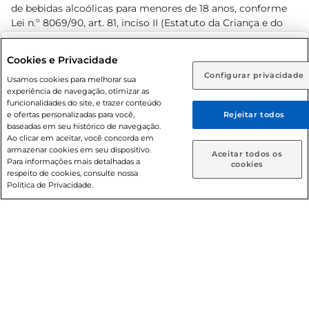
de bebidas alcoólicas para menores de 18 anos, conforme
Lei n.º 8069/90, art. 81, inciso II (Estatuto da Criança e do
Adolescente). Preços e condições exclusivos para o
www.prezunic.com.br
, podendo sofrer alterações sem aviso
Selecione sua região:
Cookies e Privacidade
prévio. O valor mínimo para as compras on-line é de R$
Configurar privacidade
Rio de Janeiro (RJ)
Goiás (GO)
Usamos cookies para melhorar sua
80,00.
experiência de navegação, otimizar as
Ou
funcionalidades do site, e trazer conteúdo
e ofertas personalizadas para você,
Rejeitar todos
Caso queira comprar online, informe como deseja receber
baseadas em seu histórico de navegação.
suas compras:
Ao clicar em aceitar, você concorda em
armazenar cookies em seu dispositivo.
© 2026 Copyright. Todos os direitos
Aceitar todos os
Para informações mais detalhadas a
Entrega em casa
Retire em Loja
cookies
reservados Prezunic.
respeito de cookies, consulte nossa
Política de Privacidade.
Cencosud Brasil Comercial SA.CNPJ sob n° 39.346.861/0350-
38 . Sediada na Av. das Nações Unidas, 12.995, 21º andar, CEP:
04.578-000, Bairro Brooklin Paulista, na cidade de São Paulo
- SP.