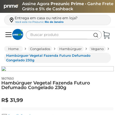
Assine Agora
Prezunic Prime
• Ganhe Frete
Grátis e 5% de Cashback
Entrega em casa ou retire em loja?
Você está no
Prezunic
Rio de Janeiro
Buscar produto
Termos mais buscados
Congelados
Hambúrguer
Vegano
carne
Hambúrguer Vegetal Fazenda Futuro Defumado
Congelado 230g
leite
café
1807650
queijo
Hambúrguer Vegetal Fazenda Futuro
Defumado Congelado 230g
biscoito
azeite
R$
31
,
99
arroz