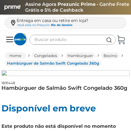
Assine Agora
Prezunic Prime
• Ganhe Frete
Grátis e 5% de Cashback
Entrega em casa ou retire em loja?
Você está no
Prezunic
Rio de Janeiro
Buscar produto
Termos mais buscados
Congelados
Hambúrguer
Bovino
carne
Hambúrguer de Salmão Swift Congelado 360g
leite
café
1891448
Hambúrguer de Salmão Swift Congelado 360g
queijo
azeite
Disponível em breve
biscoito
arroz
Este produto não está disponível no momento