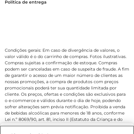
Política de entrega
Condições gerais: Em caso de divergência de valores, o
valor válido é o do carrinho de compras. Fotos ilustrativas.
Compras sujeitas a confirmação de estoque. Compras
podem ser canceladas em caso de suspeita de fraude. A fim
de garantir o acesso de um maior número de clientes as
nossas promoções, a compra de produtos com preços
promocionais poderá ter sua quantidade limitada por
cliente. Os preços, ofertas e condições são exclusivos para
o e-commerce e válidos durante o dia de hoje, podendo
sofrer alterações sem prévia notificação. Proibida a venda
de bebidas alcoólicas para menores de 18 anos, conforme
Lei n.º 8069/90, art. 81, inciso II (Estatuto da Criança e do
Adolescente). Preços e condições exclusivos para o
www.prezunic.com.br
, podendo sofrer alterações sem aviso
Selecione sua região: