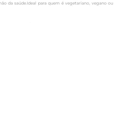
ão da saúde.Ideal para quem é vegetariano, vegano ou 
uer Incrível oferece uma textura suculenta e um gosto 
ornandose uma opção irresistível para qualquer refeição.

 frito na frigideira ou assado no forno, ele se adapta 
a colorida. As possibilidades são infinitas e garantem 
mir produtos à base de plantas, você ajuda a reduzir a 
de refeições saborosas e nutritivas.

 baixo teor de gordura saturada e isento de colesterol, 
 você esteja consumindo um produto puro e natural.