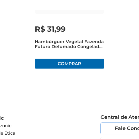
R$
31
,
99
Hambúrguer Vegetal Fazenda
Futuro Defumado Congelado
230g
Central de At
ic
zunic
Fale Con
e Ética