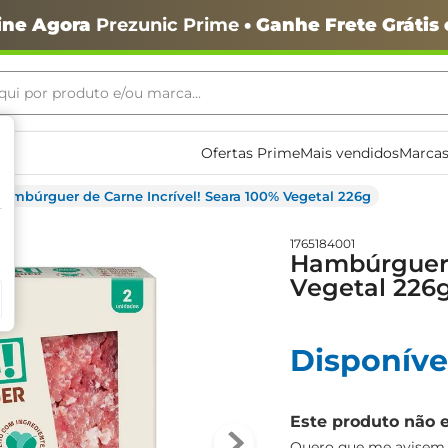
ine Agora
Prezunic Prime
• Ganhe Frete Grátis
ui por produto e/ou marca...
ais buscados
Ofertas Prime
Mais vendidos
Marcas
ambúrguer de Carne Incrível! Seara 100% Vegetal 226g
1765184001
Hambúrguer d
Vegetal 226
o
Disponíve
Este produto não 
igiênico
Quero que me avisem q