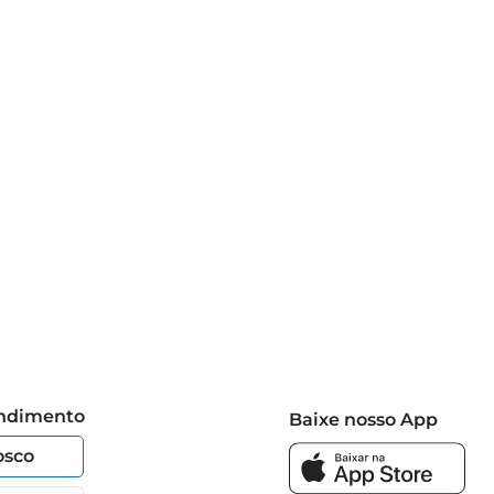
endimento
Baixe nosso App
osco