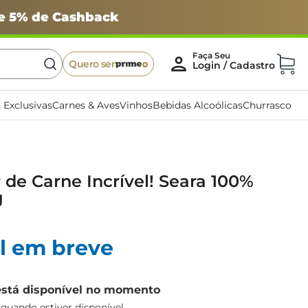
 e 5% de Cashback
Quero ser
 Exclusivas
Carnes & Aves
Vinhos
Bebidas Alcoólicas
Churrasco
e Carne Incrível! Seara 100%
g
l em breve
está disponível no momento
uando estiver disponível