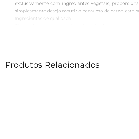
exclusivamente com ingredientes vegetais, proporcion
simplesmente deseja reduzir o consumo de carne, este pr
Ingredientes de qualidade  

Elaborado com uma combinação cuidadosa de proteínas v
que vai surpreender até os paladares mais exigentes. Cada
Versatilidade na cozinha  

Este hambúrguer é extremamente versátil e pode ser pre
facilmente à sua rotina. Sirvao em um pão integral com
Produtos Relacionados
que você possa variar o cardápio sem perder o prazer de
Compromisso com a sustentabilidade  

Optar pelo Hambúrguer Incrível 100 Veg é também uma es
pegada de carbono e o impacto ambiental da produção de 
Informações nutricionais  

Este hambúrguer é rico em proteínas e fibras, oferecend
ele é ideal para quem busca uma alimentação equilibrada.