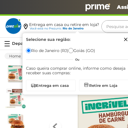
Ass
Pesquise aq
Entrega em casa ou retire em loja?
Você está no
Prezunic
Rio de Janeiro
Termos m
Selecione sua região:
Serviços
carne
Rio de Janeiro (RJ)
Goiás (GO)
Congelados
Hambúrguer
Vegano
H
leite
Ou
café
Caso queira comprar online, informe como deseja
receber suas compras:
queijo
Entrega em casa
Retire em Loja
biscoit
azeite
arroz
iogurte
papel h