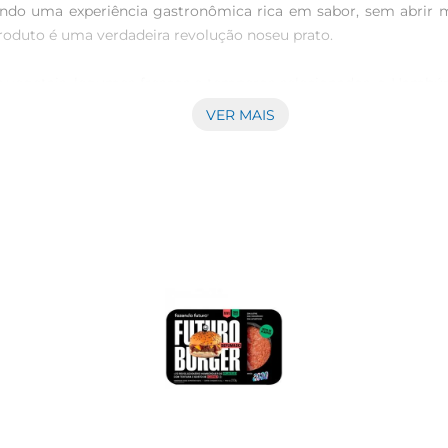
ando uma experiência gastronômica rica em sabor, sem abrir m
oduto é uma verdadeira revolução noseu prato.

egetais, legumes frescos e temperos selecionados, o Hambúrg
 mordida revela um equilíbrio perfeito entre sabor e nutrição, t
VER MAIS
parado de diversas maneiras. Seja grelhado na churrasqueira,
 abacate e folhas verdes, ou como acompanhamento em uma salad
 comer bem.

colha que contribui para um mundo mais sustentável. Ao consu
alimentos. É uma forma de cuidar do planeta enquanto desfruta 
o uma alternativa saudável às opções tradicionais de carne. Com
 Além disso, é livre de ingredientes artificiais, garantindo que