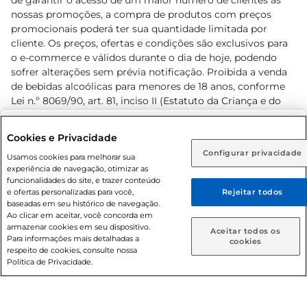
de garantir o acesso de um maior número de clientes as
nossas promoções, a compra de produtos com preços
promocionais poderá ter sua quantidade limitada por
cliente. Os preços, ofertas e condições são exclusivos para
o e-commerce e válidos durante o dia de hoje, podendo
sofrer alterações sem prévia notificação. Proibida a venda
de bebidas alcoólicas para menores de 18 anos, conforme
Lei n.º 8069/90, art. 81, inciso II (Estatuto da Criança e do
Adolescente). Preços e condições exclusivos para o
www.prezunic.com.br
, podendo sofrer alterações sem aviso
Selecione sua região:
Cookies e Privacidade
prévio. O valor mínimo para as compras on-line é de R$
Configurar privacidade
Rio de Janeiro (RJ)
Goiás (GO)
Usamos cookies para melhorar sua
80,00.
experiência de navegação, otimizar as
Ou
funcionalidades do site, e trazer conteúdo
e ofertas personalizadas para você,
Rejeitar todos
Caso queira comprar online, informe como deseja receber
baseadas em seu histórico de navegação.
suas compras:
Ao clicar em aceitar, você concorda em
armazenar cookies em seu dispositivo.
© 2026 Copyright. Todos os direitos
Aceitar todos os
Para informações mais detalhadas a
Entrega em casa
Retire em Loja
cookies
reservados Prezunic.
respeito de cookies, consulte nossa
Política de Privacidade.