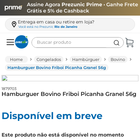
Assine Agora
Prezunic Prime
• Ganhe Frete
Grátis e 5% de Cashback
Entrega em casa ou retire em loja?
Você está no
Prezunic
Rio de Janeiro
Buscar produto
Termos mais buscados
Congelados
Hambúrguer
Bovino
carne
Hamburguer Bovino Friboi Picanha Granel 56g
leite
café
1879703
Hamburguer Bovino Friboi Picanha Granel 56g
queijo
biscoito
Disponível em breve
azeite
arroz
Este produto não está disponível no momento