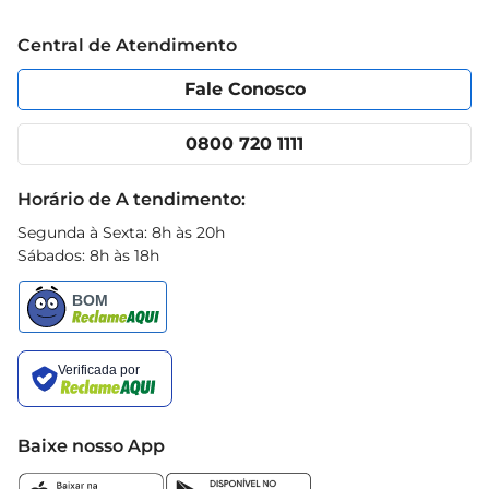
Trabalhe conosco
Blog Prezunic
Central de Atendimento
Política de Privacidade
Código de Ética
Portal do fornecedor
Encartes
Fale Conosco
Nossas lojas
App Prezunic
Cencosud Media
Clube Prezunic
0800 720 1111
Receitas
Black Friday
Horário de A tendimento:
Segunda à Sexta: 8h às 20h
Sábados: 8h às 18h
Baixe nosso App