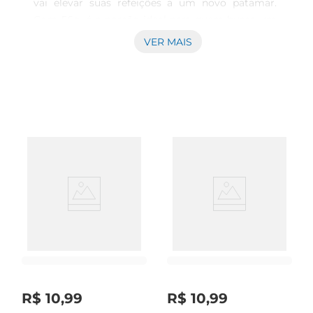
vai elevar suas refeições a um novo patamar. 
Com 56g, é a porção ideal para quem busca um 
lanche prático e delicioso, seja em um churrasco 
VER MAIS
com amigos ou em um jantar em família. A 
qualidade da carne Friboi garante um produto 
que respeita os mais altos padrões de sabor e 
frescor.

Praticidade e versatilidade na cozinha  

Esse hambúrguer é perfeito para diversas 
preparações. Você pode grelhálo na 
churrasqueira, fritálo na frigideira ou até mesmo 
assálo no forno. Sua versatilidade permite que 
você crie receitas variadas, desde um clássico 
hambúrguer com queijo e molho até uma opção 
mais elaborada com acompanhamentos 
gourmet. É uma escolha que se adapta ao seu 
estilo de vida e à sua rotina.

Qualidade Friboique você confia  

R$
10
,
99
R$
10
,
99
A marca Friboi é sinônimo de confiança e 