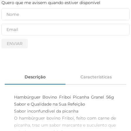
iogurte
Quero que me avisem quando estiver disponível
papel higiênico
cerveja
ENVIAR
Descrição
Características
Hambúrguer Bovino Friboi Picanha Granel 56g  
Sabor e Qualidade na Sua Refeição

Sabor inconfundível da picanha  

O hambúrguer bovino Friboi, feito com carne de 
picanha, traz um sabor marcante e suculento que 