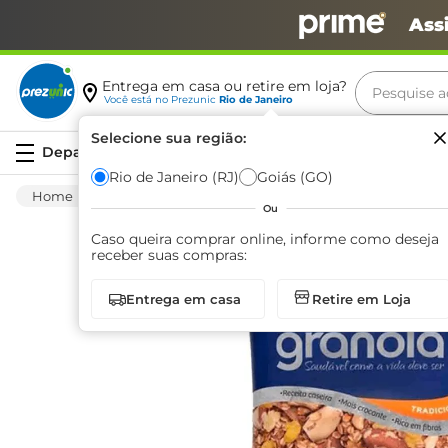
Ass
Pesquise aq
Entrega em casa ou retire em loja?
Você está no
Prezunic
Rio de Janeiro
Termos m
Selecione sua região:
Serviços
carne
Rio de Janeiro (RJ)
Goiás (GO)
Mercearia
Matinal
Granola
Granola
leite
Ou
café
Caso queira comprar online, informe como deseja
receber suas compras:
queijo
Entrega em casa
Retire em Loja
azeite
biscoit
arroz
iogurte
papel h