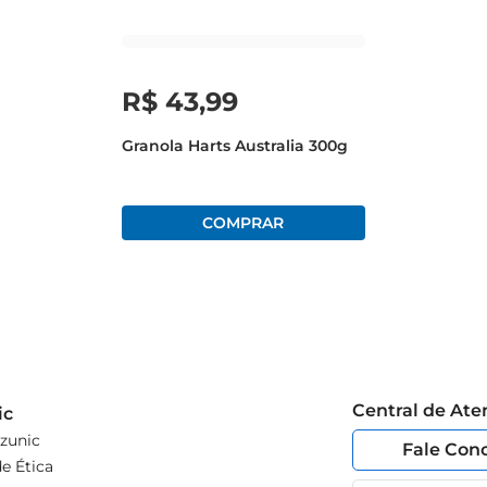
R$
43
,
99
Granola Harts Australia 300g
Central de At
ic
zunic
Fale Con
e Ética