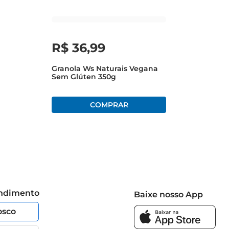
R$
36
,
99
Granola Ws Naturais Vegana
Sem Glúten 350g
endimento
Baixe nosso App
osco