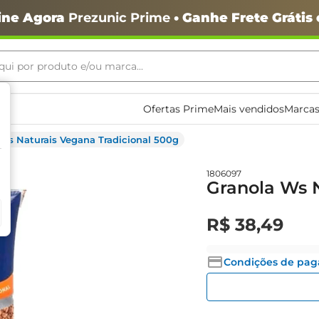
ine Agora
Prezunic Prime
• Ganhe Frete Grátis
ui por produto e/ou marca...
ais buscados
Ofertas Prime
Mais vendidos
Marcas
 Ws Naturais Vegana Tradicional 500g
1806097
Granola Ws N
R$
38
,
49
o
Condições de pa
igiênico