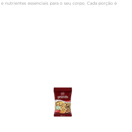
e nutrientes essenciais para o seu corpo. Cada porção é 
cia de ingredientes de origem animal a torna uma opção 
gem animal. Além disso, não contém adiçãode açúcares 
e, smoothie ou até mesmo como cobertura de frutas. Sua 
rápida para quem tem uma rotina agitada, mas não abre 
uma combinação equilibrada de carboidratos, proteínas 
dar da saúde sem abrir mão do sabor.