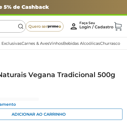
 e 5% de Cashback
Quero ser
 Exclusivas
Carnes & Aves
Vinhos
Bebidas Alcoólicas
Churrasco
aturais Vegana Tradicional 500g
gamento
ADICIONAR AO CARRINHO