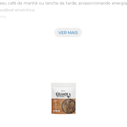
seu café da manhã ou lanche da tarde, proporcionando energia 
udável enutritiva.

te  

frutas secas, todos provenientes de fontes naturais. A ausên
ou simplesmente deseja reduzir o consumo de produtos de ori
VER MAIS
zada de diversas formas. Experimente adicionála ao seu iogurt
lquer refeição em um momento especial. É uma opção prática e 
usca uma opção que dure por mais tempo. Cada porção oferece 
ao longo do dia. É uma escolha inteligente para quem deseja cui