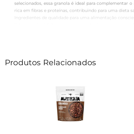
selecionados, essa granola é ideal para complementar o 
rica em fibras e proteínas, contribuindo para uma dieta sa
Ingredientes de qualidade para uma alimentação conscien
Esta granola é feita com aveia, castanhas, sementes e 
vegana, perfeita paraquem adota esse estilo de vida 
refinados, garantindo um sabor autêntico e saudável.

Versatilidade na hora de consumir  

A Granola WS Naturais VeganaTradicional pode ser utili
Produtos Relacionados
textura crocante e sabor marcante vão transformar qua
mão de uma alimentação saudável.

Informações nutricionais que fazem a diferença  

Com 500g de produto, a Granola WS é ideal para quem b
e gorduras saudáveis, essenciais para manter a energia 