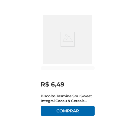
e sabor, proporcionando uma experiência 
agradável a cada colherada.

Ingredientes que fazem a diferença  

Elaborada com aveia, castanhas, frutas secas e 
mel, a Granola Jasmine Tradicional oferece uma 
mistura rica em fibras e nutrientes essenciais. 
Esses ingredientes são conhecidos por seus 
benefícios à saúde, como a promoção de uma 
digestão saudável ea sensação de saciedade, 
ajudando a manter o bemestar ao longo do dia. 
Cada porção é uma explosão de sabores naturais 
R$
6
,
49
que vai encantar seu paladar.

Biscoito Jasmine Sou Sweet
Integral Cacau & Cereais
Versatilidade no seu dia a dia  

Caixa 75g
Uma das grandes vantagens da Granola Jasmine 
é sua versatilidade. Você pode consumila pura, 
com leite, iogurte ou até mesmo incorporála em 
receitas de bolos e barras de cereal. Essa 