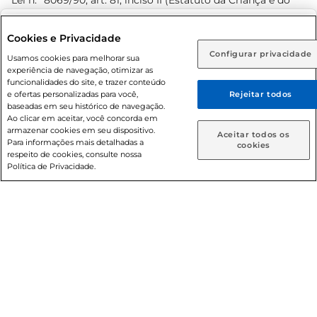
Lei n.º 8069/90, art. 81, inciso II (Estatuto da Criança e do
Adolescente). Preços e condições exclusivos para o
www.prezunic.com.br
, podendo sofrer alterações sem aviso
Selecione sua região:
Cookies e Privacidade
prévio. O valor mínimo para as compras on-line é de R$
Configurar privacidade
Rio de Janeiro (RJ)
Goiás (GO)
Usamos cookies para melhorar sua
80,00.
experiência de navegação, otimizar as
Ou
funcionalidades do site, e trazer conteúdo
e ofertas personalizadas para você,
Rejeitar todos
Caso queira comprar online, informe como deseja receber
baseadas em seu histórico de navegação.
suas compras:
Ao clicar em aceitar, você concorda em
armazenar cookies em seu dispositivo.
© 2026 Copyright. Todos os direitos
Aceitar todos os
Para informações mais detalhadas a
Entrega em casa
Retire em Loja
cookies
reservados Prezunic.
respeito de cookies, consulte nossa
Política de Privacidade.
Cencosud Brasil Comercial SA.CNPJ sob n° 39.346.861/0350-
38 . Sediada na Av. das Nações Unidas, 12.995, 21º andar, CEP:
04.578-000, Bairro Brooklin Paulista, na cidade de São Paulo
- SP.