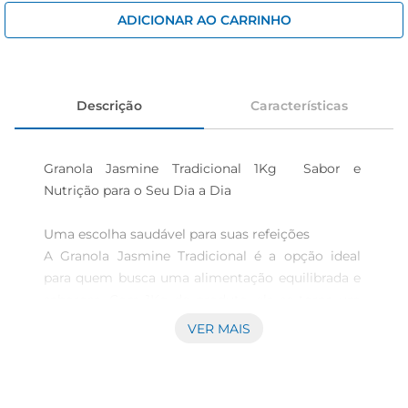
iogurte
ADICIONAR AO CARRINHO
papel higiênico
cerveja
Descrição
Características
Granola Jasmine Tradicional 1Kg  Sabor e 
Nutrição para o Seu Dia a Dia

Uma escolha saudável para suas refeições  

A Granola Jasmine Tradicional é a opção ideal 
para quem busca uma alimentação equilibrada e 
saborosa. Com 1Kg de produto, ela se torna um 
aliado perfeito para o café da manhã, lanches ou 
VER MAIS
até mesmo como complemento em receitas. 
Feita com ingredientes selecionados, essa 
granola traz a combinação perfeita de crocância 