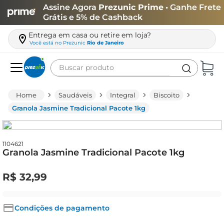
Assine Agora
Prezunic Prime
• Ganhe Frete
Grátis e 5% de Cashback
Entrega em casa ou retire em loja?
Você está no
Prezunic
Rio de Janeiro
Buscar produto
Termos mais buscados
Saudáveis
Integral
Biscoito
carne
Granola Jasmine Tradicional Pacote 1kg
leite
café
1104621
Granola Jasmine Tradicional Pacote 1kg
queijo
biscoito
R$
32
,
99
azeite
arroz
Condições de pagamento