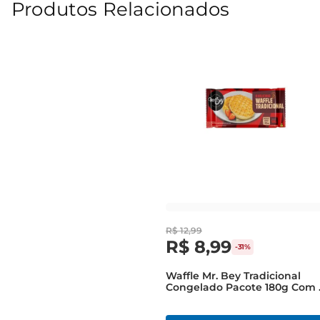
Produtos Relacionados
R$
12
,
99
R$
8
,
99
-
31%
Waffle Mr. Bey Tradicional
Congelado Pacote 180g Com 
Unidades