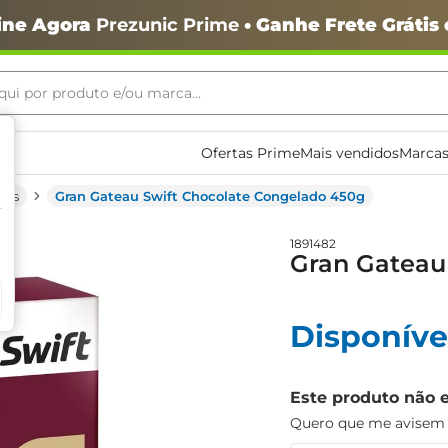
ine Agora
Prezunic Prime
• Ganhe Frete Grátis
ui por produto e/ou marca...
ais buscados
Ofertas Prime
Mais vendidos
Marcas
sas
Gran Gateau Swift Chocolate Congelado 450g
1891482
Gran Gateau
Disponíve
o
Este produto não 
Quero que me avisem q
igiênico