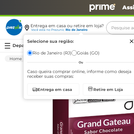
Ass
Pesquise aq
Entrega em casa ou retire em loja?
Você está no
Prezunic
Rio de Janeiro
Termos m
Selecione sua região:
Serviços
carne
Rio de Janeiro (RJ)
Goiás (GO)
Congelados
Sobremesa
Outras Sobreme
leite
Ou
café
Caso queira comprar online, informe como deseja
receber suas compras:
queijo
Entrega em casa
Retire em Loja
arroz
biscoit
azeite
iogurte
papel h