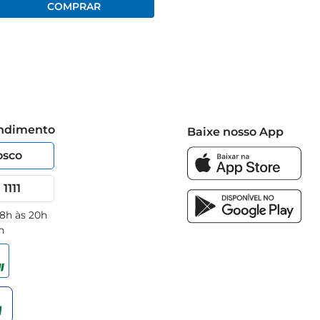
endimento
Baixe nosso App
osco
1111
 8h às 20h
h