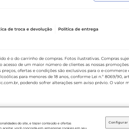
tica de troca e devolução
Política de entrega
álido é o do carrinho de compras. Fotos ilustrativas. Compras s
ir o acesso de um maior número de clientes as nossas promoçõe
 preços, ofertas e condições são exclusivos para o e-commerce e
coólicas para menores de 18 anos, conforme Lei n.º 8069/90, art. 
c.com.br
, podendo sofrer alterações sem aviso prévio. O valor 
Configurar
nalidades do site, e trazer conteúdo e ofertas
 em aceitar, você concorda em armazenar cookies em seu