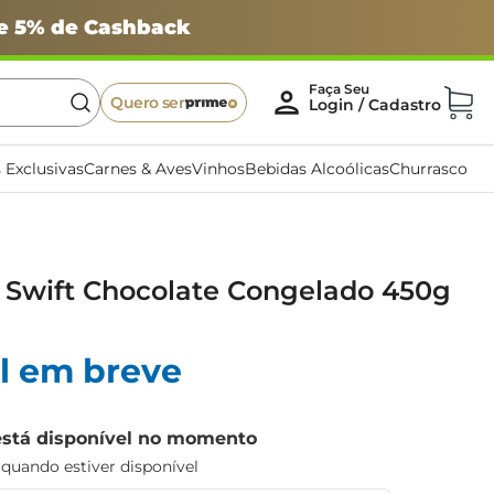
 e 5% de Cashback
Quero ser
 Exclusivas
Carnes & Aves
Vinhos
Bebidas Alcoólicas
Churrasco
 Swift Chocolate Congelado 450g
l em breve
está disponível no momento
uando estiver disponível