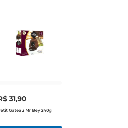
R$
31
,
90
etit Gateau Mr Bey 240g