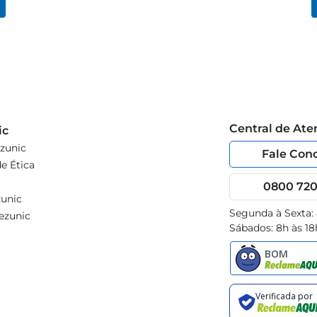
Central de At
ic
zunic
Fale Con
e Ética
0800 720 
unic
Segunda à Sexta:
ezunic
Sábados: 8h às 18