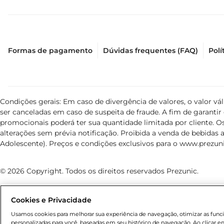
Formas de pagamento
Dúvidas frequentes (FAQ)
Polí
Condições gerais: Em caso de divergência de valores, o valor v
ser canceladas em caso de suspeita de fraude. A fim de garant
promocionais poderá ter sua quantidade limitada por cliente. Os
alterações sem prévia notificação. Proibida a venda de bebidas al
Adolescente). Preços e condições exclusivos para o
www.prezuni
© 2026 Copyright. Todos os direitos reservados Prezunic.
Cookies e Privacidade
Usamos cookies para melhorar sua experiência de navegação, otimizar as funcio
personalizadas para você, baseadas em seu histórico de navegação. Ao clicar