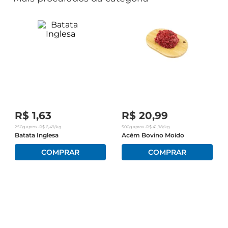
R$
1
,
63
R$
20
,
99
250g
aprox.
•
R$
6
,
49
/kg
500g
aprox.
•
R$
41
,
98
/kg
Batata Inglesa
Acém Bovino Moído