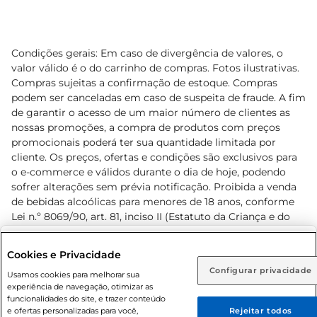
Condições gerais: Em caso de divergência de valores, o
valor válido é o do carrinho de compras. Fotos ilustrativas.
Compras sujeitas a confirmação de estoque. Compras
podem ser canceladas em caso de suspeita de fraude. A fim
de garantir o acesso de um maior número de clientes as
nossas promoções, a compra de produtos com preços
promocionais poderá ter sua quantidade limitada por
cliente. Os preços, ofertas e condições são exclusivos para
o e-commerce e válidos durante o dia de hoje, podendo
sofrer alterações sem prévia notificação. Proibida a venda
de bebidas alcoólicas para menores de 18 anos, conforme
Lei n.º 8069/90, art. 81, inciso II (Estatuto da Criança e do
Adolescente). Preços e condições exclusivos para o
www.prezunic.com.br
, podendo sofrer alterações sem aviso
Selecione sua região:
Cookies e Privacidade
prévio. O valor mínimo para as compras on-line é de R$
Configurar privacidade
Rio de Janeiro (RJ)
Goiás (GO)
Usamos cookies para melhorar sua
80,00.
experiência de navegação, otimizar as
Ou
funcionalidades do site, e trazer conteúdo
e ofertas personalizadas para você,
Rejeitar todos