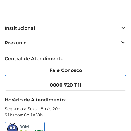
Institucional
Sobre o Prezunic
Prezunic
Grupo Cencosud
Trabalhe conosco
Blog Prezunic
Central de Atendimento
Política de Privacidade
Código de Ética
Portal do fornecedor
Encartes
Fale Conosco
Nossas lojas
App Prezunic
Cencosud Media
Clube Prezunic
0800 720 1111
Receitas
Black Friday
Horário de A tendimento:
Segunda à Sexta: 8h às 20h
Sábados: 8h às 18h