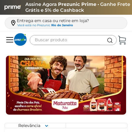
Assine Agora
Prezunic Prime
• Ganhe Frete
Grátis e 5% de Cashback
Entrega em casa ou retire em loja?
Você está no
Prezunic
Rio de Janeiro
Buscar produto
Termos mais buscados
carne
leite
café
queijo
arroz
azeite
biscoito
Relevância