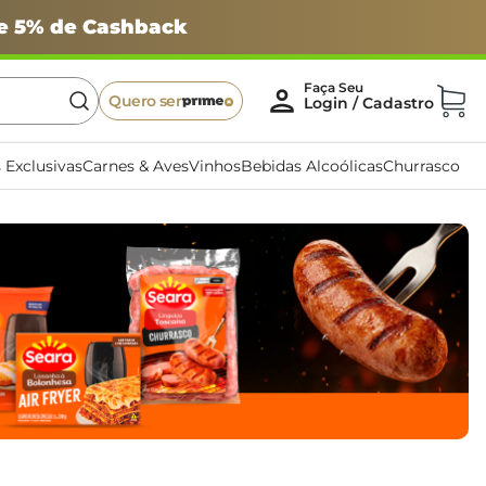
 e 5% de Cashback
Quero ser
 Exclusivas
Carnes & Aves
Vinhos
Bebidas Alcoólicas
Churrasco