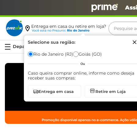
Ass
Pesquise aq
Entrega em casa ou retire em loja?
Você está no
Prezunic
Rio de Janeiro
Termos m
Selecione sua região:
Serviços
carne
Rio de Janeiro (RJ)
Goiás (GO)
leite
Ou
café
Caso queira comprar online, informe como deseja
receber suas compras:
queijo
Entrega em casa
Retire em Loja
biscoit
azeite
arroz
iogurte
papel h