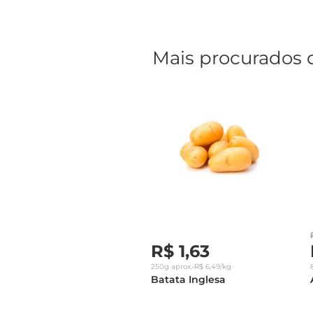
Mais procurados 
R$
1
,
63
250g
aprox.
•
R$
6
,
49
/kg
Batata Inglesa