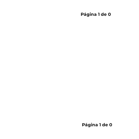
cerveja
Página
1
de
0
Página
1
de
0