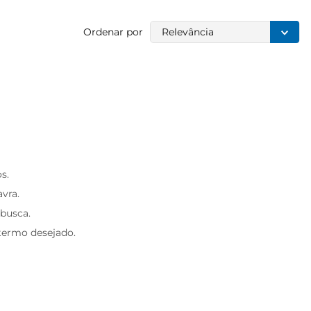
Ordenar por
Relevância
s.
avra.
 busca.
 termo desejado.