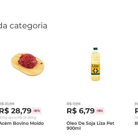
da categoria
R$
31
,
99
R$
7
,
99
R
R$
28
,
79
R$
6
,
79
-
10%
-
15%
800g
aprox.
•
R$
35
,
98
/kg
1
Acém Bovino Moído
Óleo De Soja Liza Pet
B
900ml