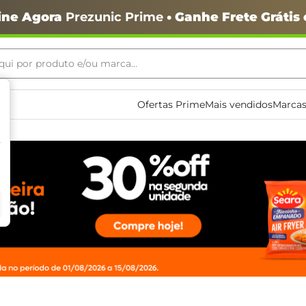
ine Agora
Prezunic Prime
• Ganhe Frete Grátis
ui por produto e/ou marca...
ais buscados
Ofertas Prime
Mais vendidos
Marcas
o
igiênico