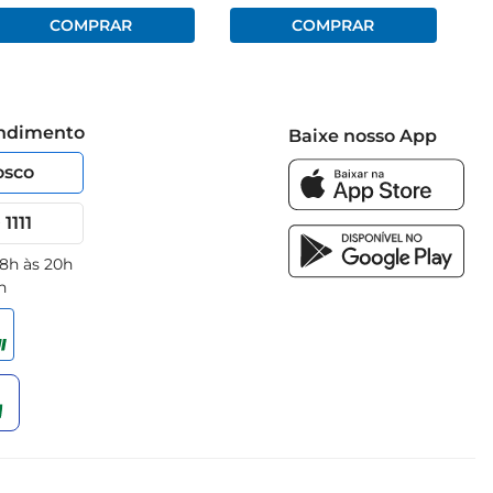
endimento
Baixe nosso App
osco
1111
 8h às 20h
h