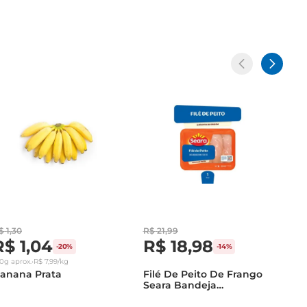
$
1
,
30
R$
21
,
99
R$
1
,
04
R$
18
,
98
-
20%
-
14%
30g
aprox.
•
R$
7
,
99
/kg
anana Prata
Filé De Peito De Frango
Seara Bandeja
Congelado 1Kg