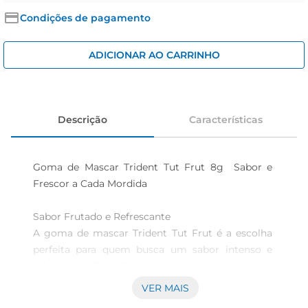
cerveja
Condições de pagamento
iogurte
papel higiênico
ADICIONAR AO CARRINHO
Descrição
Características
Goma de Mascar Trident Tut Frut 8g  Sabor e 
Frescor a Cada Mordida

Sabor Frutado e Refrescante  

A goma de mascar Trident Tut Frut é a escolha 
perfeita para quem busca um sabor intenso e 
refrescante. Com 8g de pura delícia, cada pedaço 
oferece uma explosão desabores frutais que vai 
VER MAIS
agradar a todos os paladares. Ideal para aqueles 