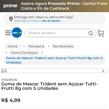
Assine Agora
Prezunic Prime
• Ganhe Frete
Grátis e 5% de Cashback
Entrega em casa ou retire em loja?
Você está no
Prezunic
Rio de Janeiro
Buscar produto
Termos mais buscados
Mercearia
Bomboniere
carne
Goma De Mascar
Goma de Mascar Trident sem Açúcar Tutti-Frutti 8g com 5
leite
Unidades
café
queijo
1115608006
Goma de Mascar Trident sem Açúcar Tutti-
arroz
Frutti 8g com 5 Unidades
azeite
R$
4
,
99
biscoito