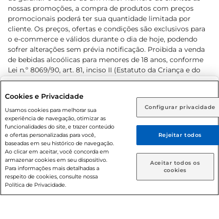
nossas promoções, a compra de produtos com preços
promocionais poderá ter sua quantidade limitada por
cliente. Os preços, ofertas e condições são exclusivos para
o e-commerce e válidos durante o dia de hoje, podendo
sofrer alterações sem prévia notificação. Proibida a venda
de bebidas alcoólicas para menores de 18 anos, conforme
Lei n.º 8069/90, art. 81, inciso II (Estatuto da Criança e do
Adolescente). Preços e condições exclusivos para o
www.prezunic.com.br
, podendo sofrer alterações sem aviso
Selecione sua região:
Cookies e Privacidade
prévio. O valor mínimo para as compras on-line é de R$
Configurar privacidade
Rio de Janeiro (RJ)
Goiás (GO)
Usamos cookies para melhorar sua
80,00.
experiência de navegação, otimizar as
Ou
funcionalidades do site, e trazer conteúdo
e ofertas personalizadas para você,
Rejeitar todos
Caso queira comprar online, informe como deseja receber
baseadas em seu histórico de navegação.
suas compras:
Ao clicar em aceitar, você concorda em
armazenar cookies em seu dispositivo.
© 2026 Copyright. Todos os direitos
Aceitar todos os
Para informações mais detalhadas a
Entrega em casa
Retire em Loja
cookies
reservados Prezunic.
respeito de cookies, consulte nossa
Política de Privacidade.