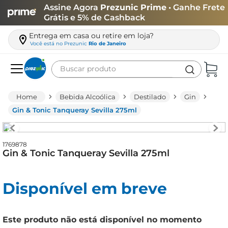
Assine Agora
Prezunic Prime
• Ganhe Frete
Grátis e 5% de Cashback
Entrega em casa ou retire em loja?
Você está no
Prezunic
Rio de Janeiro
Buscar produto
Termos mais buscados
Bebida Alcoólica
Destilado
Gin
carne
Gin & Tonic Tanqueray Sevilla 275ml
leite
café
1769878
Gin & Tonic Tanqueray Sevilla 275ml
queijo
azeite
Disponível em breve
biscoito
arroz
Este produto não está disponível no momento