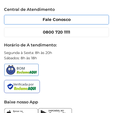
Trabalhe conosco
Blog Prezunic
Central de Atendimento
Política de Privacidade
Código de Ética
Portal do fornecedor
Encartes
Fale Conosco
Nossas lojas
App Prezunic
Cencosud Media
Clube Prezunic
0800 720 1111
Receitas
Black Friday
Horário de A tendimento:
Segunda à Sexta: 8h às 20h
Sábados: 8h às 18h
Baixe nosso App