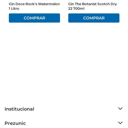
Gin Doce Rock's Watermelon
Gin The Botanist Scotch Dry
1 Litro
22 700ml
Institucional
Sobre o Prezunic
Prezunic
Grupo Cencosud