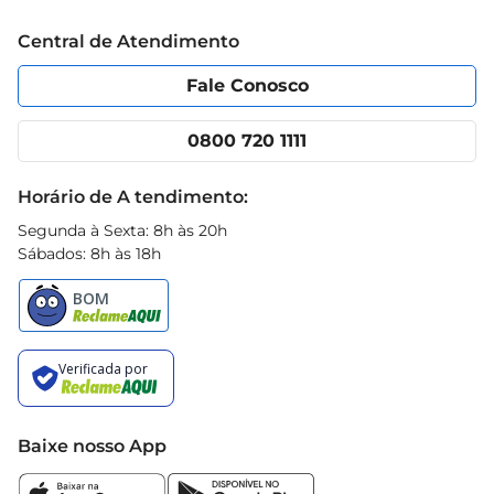
Trabalhe conosco
Blog Prezunic
Central de Atendimento
Política de Privacidade
Código de Ética
Portal do fornecedor
Encartes
Fale Conosco
Nossas lojas
App Prezunic
Cencosud Media
Clube Prezunic
0800 720 1111
Receitas
Black Friday
Horário de A tendimento:
Segunda à Sexta: 8h às 20h
Sábados: 8h às 18h
Baixe nosso App