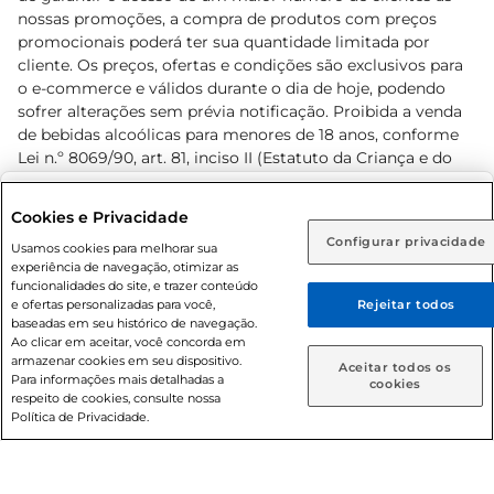
nossas promoções, a compra de produtos com preços
promocionais poderá ter sua quantidade limitada por
cliente. Os preços, ofertas e condições são exclusivos para
o e-commerce e válidos durante o dia de hoje, podendo
sofrer alterações sem prévia notificação. Proibida a venda
de bebidas alcoólicas para menores de 18 anos, conforme
Lei n.º 8069/90, art. 81, inciso II (Estatuto da Criança e do
Adolescente). Preços e condições exclusivos para o
www.prezunic.com.br
, podendo sofrer alterações sem aviso
Selecione sua região:
Cookies e Privacidade
prévio. O valor mínimo para as compras on-line é de R$
Configurar privacidade
Rio de Janeiro (RJ)
Goiás (GO)
Usamos cookies para melhorar sua
80,00.
experiência de navegação, otimizar as
Ou
funcionalidades do site, e trazer conteúdo
e ofertas personalizadas para você,
Rejeitar todos
Caso queira comprar online, informe como deseja receber
baseadas em seu histórico de navegação.
suas compras:
Ao clicar em aceitar, você concorda em
armazenar cookies em seu dispositivo.
© 2026 Copyright. Todos os direitos
Aceitar todos os
Para informações mais detalhadas a
Entrega em casa
Retire em Loja
cookies
reservados Prezunic.
respeito de cookies, consulte nossa
Política de Privacidade.