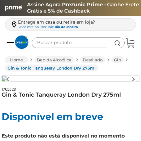
Assine Agora
Prezunic Prime
• Ganhe Frete
Grátis e 5% de Cashback
Entrega em casa ou retire em loja?
Você está no
Prezunic
Rio de Janeiro
Buscar produto
Termos mais buscados
Bebida Alcoólica
Destilado
Gin
carne
Gin & Tonic Tanqueray London Dry 275ml
leite
café
1765329
Gin & Tonic Tanqueray London Dry 275ml
queijo
biscoito
Disponível em breve
azeite
arroz
Este produto não está disponível no momento