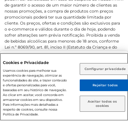
de garantir o acesso de um maior número de clientes as
nossas promoções, a compra de produtos com preços
promocionais poderá ter sua quantidade limitada por
cliente. Os preços, ofertas e condições são exclusivos para
o e-commerce e válidos durante o dia de hoje, podendo
sofrer alterações sem prévia notificação. Proibida a venda
de bebidas alcoólicas para menores de 18 anos, conforme
Lei n.º 8069/90, art. 81, inciso II (Estatuto da Criança e do
Adolescente). Preços e condições exclusivos para o
www.prezunic.com.br
, podendo sofrer alterações sem aviso
Selecione sua região:
Cookies e Privacidade
prévio. O valor mínimo para as compras on-line é de R$
Configurar privacidade
Rio de Janeiro (RJ)
Goiás (GO)
Usamos cookies para melhorar sua
80,00.
experiência de navegação, otimizar as
Ou
funcionalidades do site, e trazer conteúdo
e ofertas personalizadas para você,
Rejeitar todos
Caso queira comprar online, informe como deseja receber
baseadas em seu histórico de navegação.
suas compras:
Ao clicar em aceitar, você concorda em
armazenar cookies em seu dispositivo.
© 2026 Copyright. Todos os direitos
Aceitar todos os
Para informações mais detalhadas a
Entrega em casa
Retire em Loja
cookies
reservados Prezunic.
respeito de cookies, consulte nossa
Política de Privacidade.