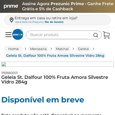
Assine Agora
Prezunic Prime
• Ganhe Frete
Grátis e 5% de Cashback
Entrega em casa ou retire em loja?
Você está no
Prezunic
Rio de Janeiro
Buscar produto
Termos mais buscados
Mercearia
Matinal
Geleia
carne
Geleia St. Dalfour 100% Fruta Amora Silvestre Vidro 284g
leite
café
1193660001
Geleia St. Dalfour 100% Fruta Amora Silvestre
queijo
Vidro 284g
biscoito
Disponível em breve
azeite
arroz