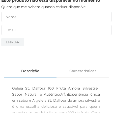
Este produto não está disponível no momento
iogurte
Quero que me avisem quando estiver disponível
papel higiênico
cerveja
ENVIAR
Descrição
Características
Geleia St. Dalfour 100 Fruta Amora Silvestre  
Sabor Natural e Autêntico\n\nExperiência única 
em sabor\nA geleia St. Dalfour de amora silvestre 
é uma escolha deliciosa e saudável para quem 
aprecia um produto feito com 100 de fruta. Com 