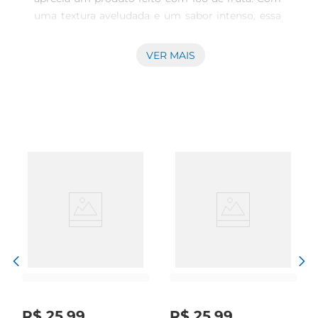
uma textura aveludada e um sabor intenso, essa 
geleia é ideal para acompanhar pães, torradas e 
uma variedade de sobremesas, trazendo um 
VER MAIS
toque frutado que agradaa todos os 
paladares.\n\nIngredientes selecionados\nEsta 
geleia é composta unicamente por frutas 
selecionadas, sem adição de conservantes, 
corantes ou aromatizantes artificiais. A utilização 
de amoras silvestres frescas resulta em um 
produto vibrante e repleto denutrientes, 
mantendo todo o sabor e os benefícios da fruta 
em cada colherada.\n\nVersatilidade na 
cozinha\nA geleia St. Dalfour é extremamente 
versátil em sua aplicação. Além de ser uma 
excelente companheira para o café da manhã, 
também pode ser utilizada em receitas de tortas, 
panquecas, cheesecakes ou até mesmo como 
cobertura para iogurtes e sorvetes. Sua 
R$
25
,
99
R$
25
,
99