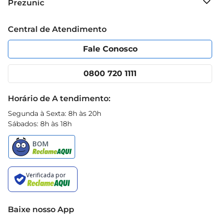
Prezunic
Grupo Cencosud
Trabalhe conosco
Blog Prezunic
Central de Atendimento
Política de Privacidade
Código de Ética
Portal do fornecedor
Encartes
Fale Conosco
Nossas lojas
App Prezunic
Cencosud Media
Clube Prezunic
0800 720 1111
Receitas
Black Friday
Horário de A tendimento:
Segunda à Sexta: 8h às 20h
Sábados: 8h às 18h
Baixe nosso App