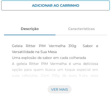
iogurte
ADICIONAR AO CARRINHO
papel higiênico
cerveja
Descrição
Características
Geleia Ritter PIM Vermelha 310g  Sabor e 
Versatilidade na Sua Mesa

Uma explosão de sabor em cada colherada  

A geleia Ritter PIM Vermelha é uma deliciosa 
opção para quem busca um toque especial em 
suas refeições. Com 310g de pura fruta, essa 
geleia traz a intensidade do sabor da fruta 
vermelha, ideal para acompanhar pães, torradas e 
VER MAIS
até mesmo sobremesas. Sua textura cremosa e 
sabor marcantetornam cada momento à mesa 
ainda mais prazeroso.
