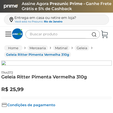
Assine Agora
Prezunic Prime
• Ganhe Frete
Grátis e 5% de Cashback
Entrega em casa ou retire em loja?
Você está no
Prezunic
Rio de Janeiro
Buscar produto
Termos mais buscados
Mercearia
Matinal
Geleia
carne
Geleia Ritter Pimenta Vermelha 310g
leite
café
1744372
Geleia Ritter Pimenta Vermelha 310g
queijo
biscoito
R$
25
,
99
azeite
arroz
Condições de pagamento