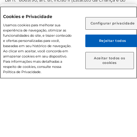
Lei n.º 8069/90, art. 81, inciso II (Estatuto da Criança e do
Adolescente). Preços e condições exclusivos para o
www.prezunic.com.br
, podendo sofrer alterações sem aviso
Selecione sua região:
Cookies e Privacidade
prévio. O valor mínimo para as compras on-line é de R$
Configurar privacidade
Rio de Janeiro (RJ)
Goiás (GO)
Usamos cookies para melhorar sua
80,00.
experiência de navegação, otimizar as
Ou
funcionalidades do site, e trazer conteúdo
e ofertas personalizadas para você,
Rejeitar todos
Caso queira comprar online, informe como deseja receber
baseadas em seu histórico de navegação.
suas compras:
Ao clicar em aceitar, você concorda em
armazenar cookies em seu dispositivo.
© 2026 Copyright. Todos os direitos
Aceitar todos os
Para informações mais detalhadas a
Entrega em casa
Retire em Loja
cookies
reservados Prezunic.
respeito de cookies, consulte nossa
Política de Privacidade.
Cencosud Brasil Comercial SA.CNPJ sob n° 39.346.861/0350-
38 . Sediada na Av. das Nações Unidas, 12.995, 21º andar, CEP:
04.578-000, Bairro Brooklin Paulista, na cidade de São Paulo
- SP.