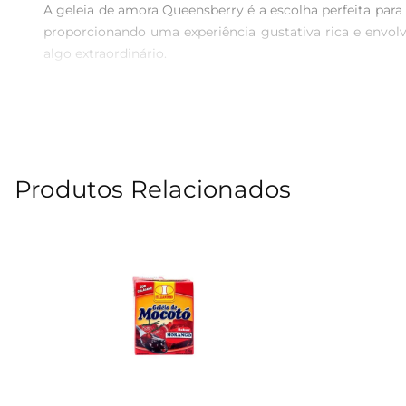
A geleia de amora Queensberry é a escolha perfeita para
proporcionando uma experiência gustativa rica e envol
algo extraordinário.

Qualidade e Tradição  

A marca Queensberry é reconhecida pela sua dedicação à
produto que respeita a tradição e o paladar brasileiro. 
entre doçura e frescor.

Produtos Relacionados
Versatilidade na Cozinha  

Além de ser uma excelenteopção para o café da manhã, 
mesmo como cobertura para bolos e tortas. Sua textura c
Informações Nutricionais  

Cada porção de 15g contém uma quantidade equilibrad
importante sempre verificar as informações nutricionai
Dicas de Armazenamento  

Para preservar o sabor e a qualidade da geleia, recom