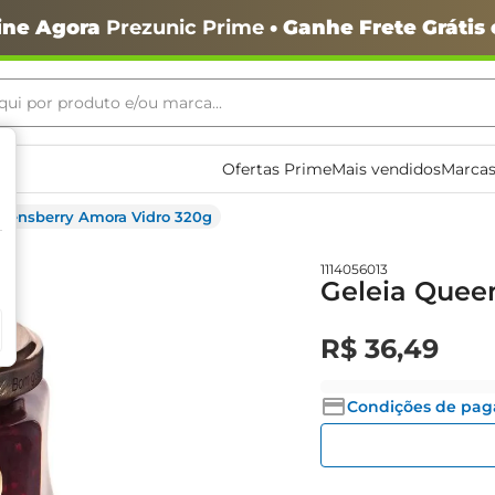
ine Agora
Prezunic Prime
• Ganhe Frete Grátis
ui por produto e/ou marca...
ais buscados
Ofertas Prime
Mais vendidos
Marcas
ueensberry Amora Vidro 320g
1114056013
Geleia Quee
o
R$
36
,
49
Condições de pa
igiênico