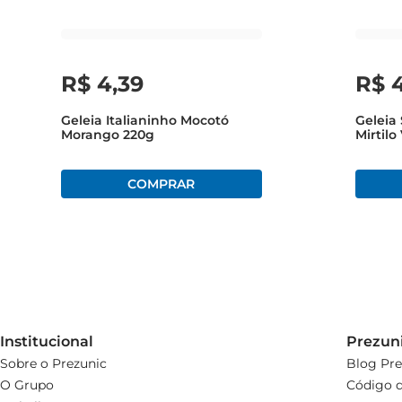
garante que cada colherada seja tão deliciosa quanto a pri
Experimente a geleia de amora Queensberry e descubra u
R$
4
,
39
R$
Geleia Italianinho Mocotó
Geleia 
Morango 220g
Mirtilo
Institucional
Prezun
Sobre o Prezunic
Blog Pre
O Grupo
Código d