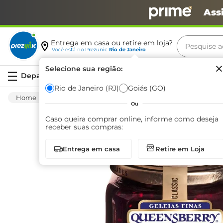
Ass
Pesquise aq
Entrega em casa ou retire em loja?
Você está no
Prezunic
Rio de Janeiro
Termos m
Selecione sua região:
Serviços
carne
Rio de Janeiro (RJ)
Goiás (GO)
Mercearia
Matinal
Geleia
Geleia Q
leite
Ou
café
Caso queira comprar online, informe como deseja
receber suas compras:
queijo
Entrega em casa
Retire em Loja
biscoit
azeite
arroz
iogurte
papel h