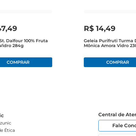
meira.

m novo nível de sabor para suas refeições
47
,
49
R$
14
,
49
St. Dalfour 100% Fruta
Geleia Purifruti Turma
 Vidro 284g
Mônica Amora Vidro 23
Central de At
ic
zunic
Fale Con
e Ética