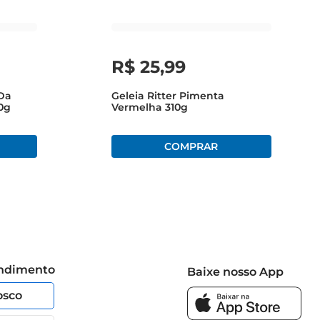
R$
25
,
99
 Da
Geleia Ritter Pimenta
0g
Vermelha 310g
endimento
Baixe nosso App
osco