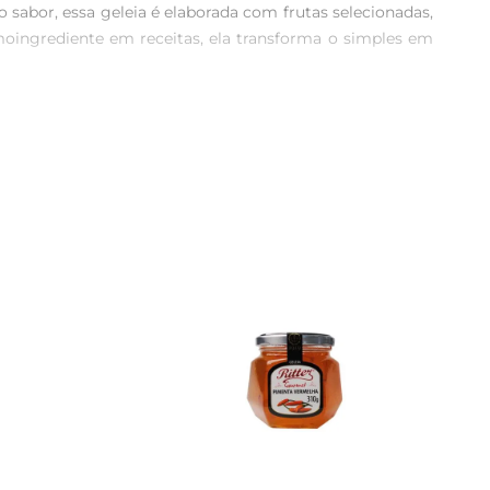
sabor, essa geleia é elaborada com frutas selecionadas, 
oingrediente em receitas, ela transforma o simples em 
ientes de alta qualidade, garantindo que você tenha um 
a estrela dessa receita, trazendo um equilíbrio perfeito 
 Experimente adicionála a iogurtes, sobremesas ou até 
para quem deseja saborear algo doce sem excessos. É 
ha na geladeira e consuma em até 30 dias. Assim, você 