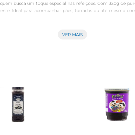
 quem busca um toque especial nas refeições. Com 320g de puro 
vente. Ideal para acompanhar pães, torradas ou até mesmo com
VER MAIS
 qualidade e ao sabor. Cada pote de geleia é feito com ingred
A amora, conhecida por seu sabor marcante e levemente ácido, é 
a geleia de amora pode ser utilizada em diversas preparações.
remosa e sabor intenso vão surpreender e agradar a todos.

a de calorias, tornandoa uma opção saborosa e consciente 
s na embalagem para adequar o consumo às suas necessidades.

endase armazenála em local fresco e seco. Após aberto, manten