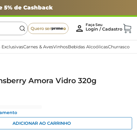
 e 5% de Cashback
Quero ser
 Exclusivas
Carnes & Aves
Vinhos
Bebidas Alcoólicas
Churrasco
nsberry Amora Vidro 320g
gamento
ADICIONAR AO CARRINHO