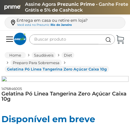
Assine Agora
Prezunic Prime
• Ganhe Frete
Grátis e 5% de Cashback
Entrega em casa ou retire em loja?
Você está no
Prezunic
Rio de Janeiro
Buscar produto
Termos mais buscados
Saudáveis
Diet
carne
Preparo Para Sobremesa
Gelatina Pó Linea Tangerina Zero Açúcar Caixa 10g
leite
café
1476846005
queijo
Gelatina Pó Linea Tangerina Zero Açúcar Caixa
10g
arroz
azeite
Disponível em breve
biscoito