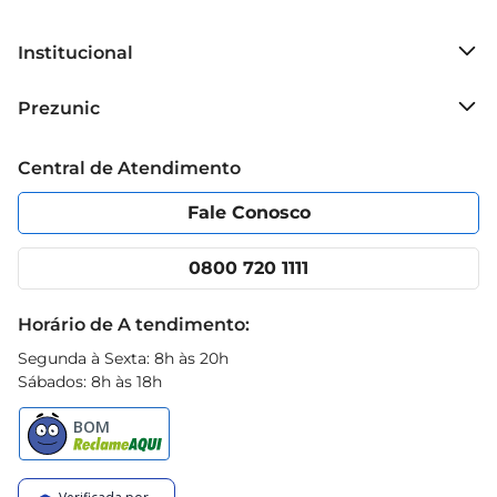
Institucional
Sobre o Prezunic
Prezunic
Grupo Cencosud
Trabalhe conosco
Blog Prezunic
Central de Atendimento
Política de Privacidade
Código de Ética
Portal do fornecedor
Encartes
Fale Conosco
Nossas lojas
App Prezunic
Cencosud Media
Clube Prezunic
0800 720 1111
Receitas
Black Friday
Horário de A tendimento:
Segunda à Sexta: 8h às 20h
Sábados: 8h às 18h