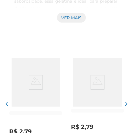
saborosidade, essa gelatina é ideal para preparar 
desde clássicos como pudins e sobremesas 
geladas até inovadoras combinações em bolos e 
VER MAIS
tortas. Sua versatilidade permite que você crie 
pratos que agradam a todos os paladares, 
trazendo um sabor frutado e refrescante que 
encanta.\n\nFácil de preparar e muito saborosa  
\nA preparação da Gelatina em Pó Sabor Uva é 
simples e rápida. Basta dissolver o conteúdo em 
água quente e depois resfriarna geladeira. Em 
pouco tempo, você terá uma sobremesa deliciosa 
e com uma textura perfeita. Além disso, a 
gelatina é uma ótima opção para quem deseja 
variar o cardápio, podendo ser servida sozinha ou 
como acompanhamento de frutas e 
cremes.\n\nIdeal para toda a família  \nEssa 
gelatina é uma excelente opção para todas as 
idades. É uma forma divertida e saborosa de 
R$
2
,
79
incluir uma sobremesa leve e refrescante nas 
R$
2
,
79