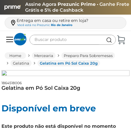
Assine Agora
Prezunic Prime
• Ganhe Frete
Grátis e 5% de Cashback
Entrega em casa ou retire em loja?
Você está no
Prezunic
Rio de Janeiro
Buscar produto
Termos mais buscados
Mercearia
Preparo Para Sobremesas
carne
Gelatina
Gelatina em Pó Sol Caixa 20g
leite
café
1864518006
Gelatina em Pó Sol Caixa 20g
queijo
biscoito
Disponível em breve
azeite
arroz
Este produto não está disponível no momento