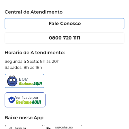
Trabalhe conosco
Blog Prezunic
Central de Atendimento
Política de Privacidade
Código de Ética
Portal do fornecedor
Encartes
Fale Conosco
Nossas lojas
App Prezunic
Cencosud Media
Clube Prezunic
0800 720 1111
Receitas
Black Friday
Horário de A tendimento:
Segunda à Sexta: 8h às 20h
Sábados: 8h às 18h
Baixe nosso App