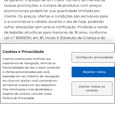
de garantir o acesso de um maior número de clientes as
nossas promoções, a compra de produtos com preços
promocionais poderá ter sua quantidade limitada por
cliente. Os preços, ofertas e condições são exclusivos para
o e-commerce e válidos durante o dia de hoje, podendo
sofrer alterações sem prévia notificação. Proibida a venda
de bebidas alcoólicas para menores de 18 anos, conforme
Lei n.º 8069/90, art. 81, inciso II (Estatuto da Criança e do
Adolescente). Preços e condições exclusivos para o
www.prezunic.com.br
, podendo sofrer alterações sem aviso
Selecione sua região:
Cookies e Privacidade
prévio. O valor mínimo para as compras on-line é de R$
Configurar privacidade
Rio de Janeiro (RJ)
Goiás (GO)
Usamos cookies para melhorar sua
80,00.
experiência de navegação, otimizar as
Ou
funcionalidades do site, e trazer conteúdo
e ofertas personalizadas para você,
Rejeitar todos
Caso queira comprar online, informe como deseja receber
baseadas em seu histórico de navegação.
suas compras:
Ao clicar em aceitar, você concorda em
armazenar cookies em seu dispositivo.
© 2026 Copyright. Todos os direitos
Aceitar todos os
Para informações mais detalhadas a
Entrega em casa
Retire em Loja
cookies
reservados Prezunic.
respeito de cookies, consulte nossa
Política de Privacidade.