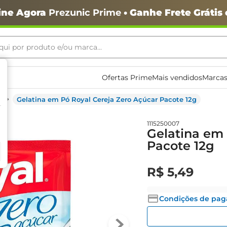
ine Agora
Prezunic Prime
• Ganhe Frete Grátis
ui por produto e/ou marca...
ais buscados
Ofertas Prime
Mais vendidos
Marcas
Gelatina em Pó Royal Cereja Zero Açúcar Pacote 12g
1115250007
Gelatina em 
Pacote 12g
R$
5
,
49
o
Condições de pa
igiênico