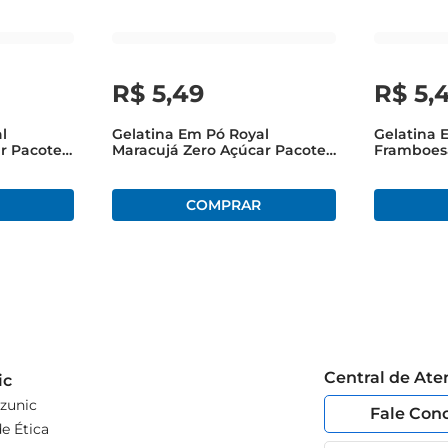
R$
5
,
49
R$
5
,
l
Gelatina Em Pó Royal
Gelatina 
r Pacote
Maracujá Zero Açúcar Pacote
Framboes
12g
Pacote 12
Central de At
ic
zunic
Fale Con
e Ética