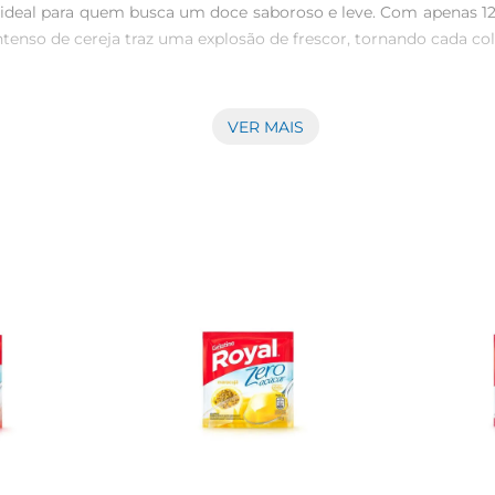
 ideal para quem busca um doce saboroso e leve. Com apenas 12g
enso de cereja traz uma explosão de frescor, tornando cada colh
o seguir as instruções na embalagem para obter uma textura per
VER MAIS
 tortas e até mesmo em combinações com frutas. A versatilidad
ntração em casa.

ro é seu baixo teor calórico. Ideal para quem deseja manter 
ocupar com excessos. É uma excelente alternativa para quem 
i uma fórmula que atende àsnecessidades de quem busca uma al
l para qualquer momento do dia. 

o é fácil e gostoso se deliciarcom um doce leve e saboroso