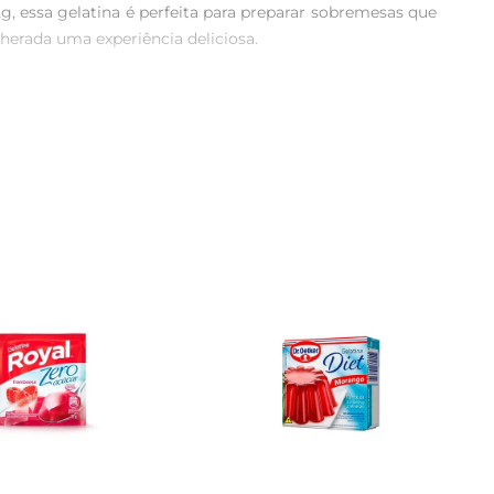
, essa gelatina é perfeita para preparar sobremesas que 
erada uma experiência deliciosa.

feita. Além de ser uma opção refrescante para o lanche, 
e da Gelatina Royal Zero permite que você a utilize em 
uma alimentação equilibrada, ela é isenta de açúcar, 
está em busca de opções mais saudáveis,sem abrir mão 
imentação mais saudável. Com um sabor irresistível de 