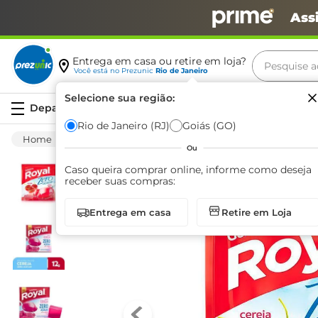
Ass
Pesquise aq
Entrega em casa ou retire em loja?
Você está no
Prezunic
Rio de Janeiro
Termos m
Selecione sua região:
Serviços
carne
Rio de Janeiro (RJ)
Goiás (GO)
Saudáveis
Diet
Preparo Para Sobremesa
leite
Ou
café
Caso queira comprar online, informe como deseja
receber suas compras:
queijo
Entrega em casa
Retire em Loja
arroz
biscoit
azeite
iogurte
papel h