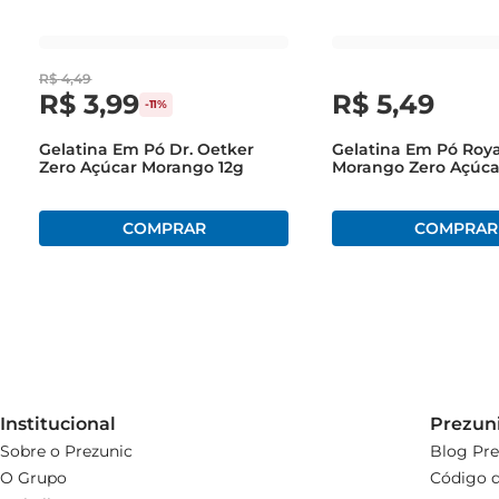
R$
4
,
49
R$
3
,
99
R$
5
,
49
-
11%
Gelatina Em Pó Dr. Oetker
Gelatina Em Pó Roya
Zero Açúcar Morango 12g
Morango Zero Açúca
12g
Institucional
Prezun
Sobre o Prezunic
Blog Pre
O Grupo
Código d