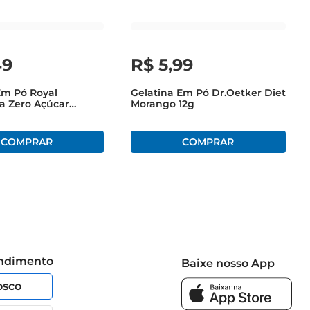
49
R$
5
,
99
Em Pó Royal
Gelatina Em Pó Dr.Oetker Diet
a Zero Açúcar
Morango 12g
g
endimento
Baixe nosso App
osco