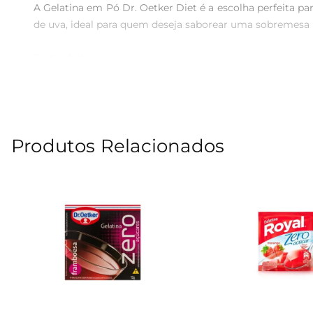
A Gelatina em Pó Dr. Oetker Diet é a escolha perfeita 
de uva, ideal para quem deseja saborear uma sobremesa l
Praticidade no preparo  

Preparar a Gelatina em Pó Dr. Oetker é simples e rápido.
pronta para ser servida. Essa facilidade no preparo a t
Sabor e qualidade  

Produtos Relacionados
A Dr. Oetker é uma marca reconhecida pela qualidade de 
utilizada em receitas criativas, como sobremesas em 
controlando a ingestão de açúcar.

Versatilidade na cozinha  

Essa gelatina em pó é extremamente versátil e pode ser 
saborosa. Também pode ser usada em receitas de mousses
Informações adicionais  

A Gelatina em Pó Dr. Oetker Diet é uma opção que se a
todos, é uma escolha que combina sabor, praticidade e