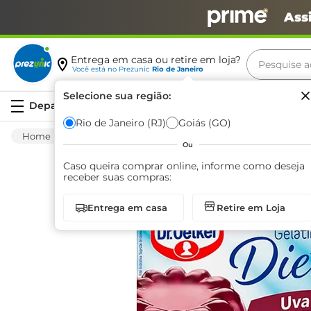
Ass
Pesquise aq
Entrega em casa ou retire em loja?
Você está no
Prezunic
Rio de Janeiro
Termos m
Selecione sua região:
Serviços
carne
Rio de Janeiro (RJ)
Goiás (GO)
Saudáveis
Diet
Preparo Para Sobremesa
leite
Ou
café
Caso queira comprar online, informe como deseja
receber suas compras:
queijo
Entrega em casa
Retire em Loja
biscoit
azeite
arroz
iogurte
papel h