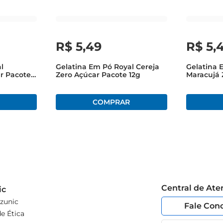
R$
5
,
49
R$
5
,
l
Gelatina Em Pó Royal Cereja
Gelatina 
r Pacote
Zero Açúcar Pacote 12g
Maracujá 
12g
Central de At
ic
zunic
Fale Con
e Ética