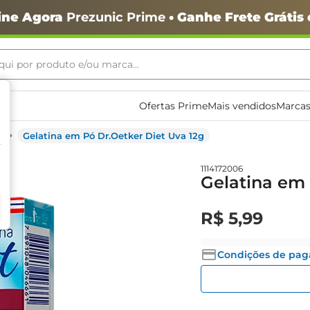
ine Agora
Prezunic Prime
• Ganhe Frete Grátis
ui por produto e/ou marca...
ais buscados
Ofertas Prime
Mais vendidos
Marcas
Gelatina em Pó Dr.Oetker Diet Uva 12g
1114172006
Gelatina em 
o
R$
5
,
99
Condições de pa
igiênico