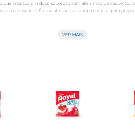
para quem busca um doce saboroso sem abrir mão da saúde. Com 
eve e refrescante. É uma alternativa prática e rápida para prep
 Basta dissolver o pó em água quente, misturar bem e deixar es
VER MAIS
orna uma opção ideal para quem tem uma rotina agitada, mas nã
seus produtos, e a gelatina não é exceção. Com um sabor autênti
camadas ou como cobertura para bolos e tortas. Além disso, 
utilizada em diversas receitas. Experimente adicionar pedaços d
 ou como ingrediente em gelatinas coloridas para festas e com
linha com um estilo de vida saudável, permitindo que você des
 qualidade. Ideal para quembusca um momento de prazer em form