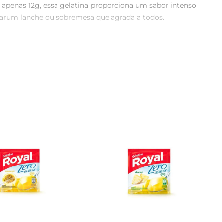
apenas 12g, essa gelatina proporciona um sabor intenso 
ararum lanche ou sobremesa que agrada a todos.

friar. Em pouco tempo, você terá uma gelatina deliciosa, 
o quer abrir mão de um momento de prazer.

co de uva, ela é perfeita para ser consumida sozinha ou 
por ser diet, é uma excelente escolha para quem está 
e frutas ou iogurte para criar uma sobremesa ainda mais 
emorações, garantindo um toque especial e divertido.

frute de um doce sem culpa. Com um sabor que agrada a 
a de gelatina, sem comprometer a dieta.