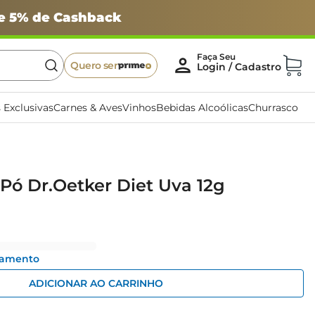
 e 5% de Cashback
Quero ser
 Exclusivas
Carnes & Aves
Vinhos
Bebidas Alcoólicas
Churrasco
Pó Dr.Oetker Diet Uva 12g
gamento
ADICIONAR AO CARRINHO