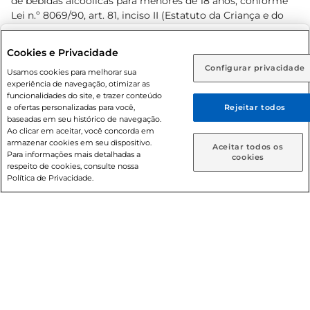
de bebidas alcoólicas para menores de 18 anos, conforme
Lei n.º 8069/90, art. 81, inciso II (Estatuto da Criança e do
Adolescente). Preços e condições exclusivos para o
www.prezunic.com.br
, podendo sofrer alterações sem aviso
Selecione sua região:
Cookies e Privacidade
prévio. O valor mínimo para as compras on-line é de R$
Configurar privacidade
Rio de Janeiro (RJ)
Goiás (GO)
Usamos cookies para melhorar sua
80,00.
experiência de navegação, otimizar as
Ou
funcionalidades do site, e trazer conteúdo
e ofertas personalizadas para você,
Rejeitar todos
Caso queira comprar online, informe como deseja receber
baseadas em seu histórico de navegação.
suas compras:
Ao clicar em aceitar, você concorda em
armazenar cookies em seu dispositivo.
© 2026 Copyright. Todos os direitos
Aceitar todos os
Para informações mais detalhadas a
Entrega em casa
Retire em Loja
cookies
reservados Prezunic.
respeito de cookies, consulte nossa
Política de Privacidade.
Cencosud Brasil Comercial SA.CNPJ sob n° 39.346.861/0350-
38 . Sediada na Av. das Nações Unidas, 12.995, 21º andar, CEP:
04.578-000, Bairro Brooklin Paulista, na cidade de São Paulo
- SP.