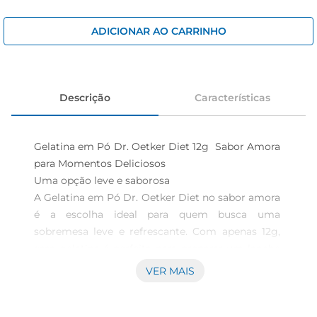
iogurte
papel higiênico
ADICIONAR AO CARRINHO
cerveja
Descrição
Características
Gelatina em Pó Dr. Oetker Diet 12g  Sabor Amora 
para Momentos Deliciosos

Uma opção leve e saborosa  

A Gelatina em Pó Dr. Oetker Diet no sabor amora 
é a escolha ideal para quem busca uma 
sobremesa leve e refrescante. Com apenas 12g, 
essa gelatina é perfeita para preparar um lanche 
saudável ou um doce que agrada a todos. Seu 
VER MAIS
sabor frutado e doce na medida certa transforma 
qualquer momento emuma experiência deliciosa, 
sem comprometer a dieta.
