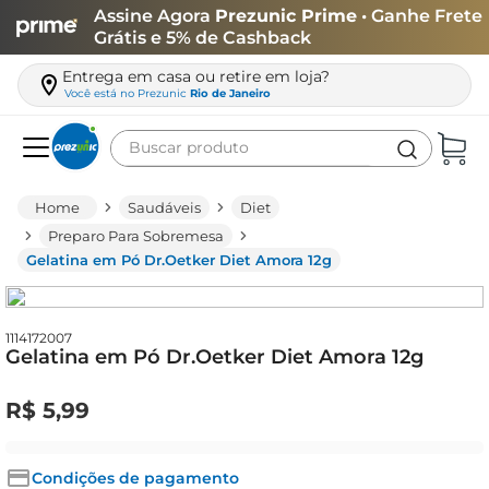
Assine Agora
Prezunic Prime
• Ganhe Frete
Grátis e 5% de Cashback
Entrega em casa ou retire em loja?
Você está no
Prezunic
Rio de Janeiro
Buscar produto
Termos mais buscados
Saudáveis
Diet
carne
Preparo Para Sobremesa
Gelatina em Pó Dr.Oetker Diet Amora 12g
leite
café
queijo
1114172007
Gelatina em Pó Dr.Oetker Diet Amora 12g
azeite
R$
5
,
99
biscoito
arroz
Condições de pagamento