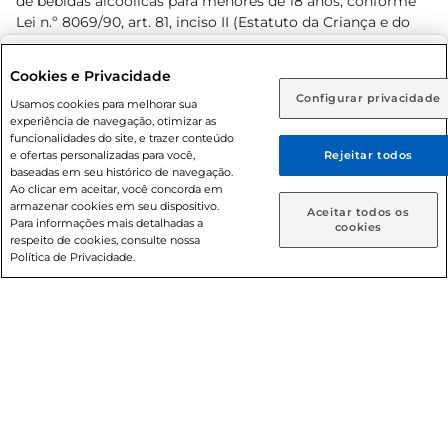
de bebidas alcoólicas para menores de 18 anos, conforme
Lei n.º 8069/90, art. 81, inciso II (Estatuto da Criança e do
Adolescente). Preços e condições exclusivos para o
www.prezunic.com.br
, podendo sofrer alterações sem aviso
Selecione sua região:
Cookies e Privacidade
prévio. O valor mínimo para as compras on-line é de R$
Configurar privacidade
Rio de Janeiro (RJ)
Goiás (GO)
Usamos cookies para melhorar sua
80,00.
experiência de navegação, otimizar as
Ou
funcionalidades do site, e trazer conteúdo
e ofertas personalizadas para você,
Rejeitar todos
Caso queira comprar online, informe como deseja receber
baseadas em seu histórico de navegação.
suas compras:
Ao clicar em aceitar, você concorda em
armazenar cookies em seu dispositivo.
© 2026 Copyright. Todos os direitos
Aceitar todos os
Para informações mais detalhadas a
Entrega em casa
Retire em Loja
cookies
reservados Prezunic.
respeito de cookies, consulte nossa
Política de Privacidade.
Cencosud Brasil Comercial SA.CNPJ sob n° 39.346.861/0350-
38 . Sediada na Av. das Nações Unidas, 12.995, 21º andar, CEP:
04.578-000, Bairro Brooklin Paulista, na cidade de São Paulo
- SP.