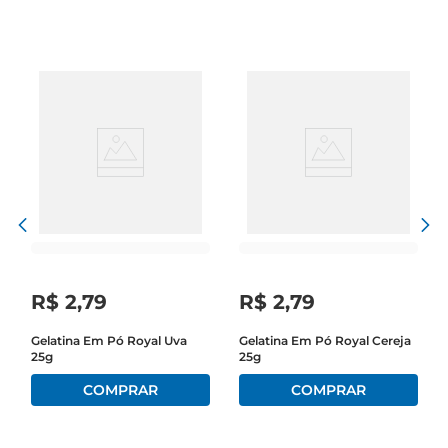
sabor que transforma qualquer momento em 
uma ocasião especial.

Praticidade e Versatilidade na Cozinha  

Preparar a gelatina Dr. Oetker é simples e rápido. 
Basta dissolver o pó em água quente e depois 
resfriar na geladeira. Em pouco tempo, você terá 
uma sobremesa leve e refrescante, que pode ser 
servida sozinha ou acompanhada de frutas, 
chantilly ou até mesmo em camadas com outros 
sabores. Sua versatilidade permite que você crie 
diferentes combinações e surpreenda seus 
R$
2
,
79
R$
2
,
79
convidados com criatividade.

Gelatina Em Pó Royal Uva
Gelatina Em Pó Royal Cereja
25g
25g
Sabor Autêntico e Textura Irresistível  

O sabor cereja da gelatina Dr. Oetker é intenso e 
autêntico, proporcionando uma experiência 
gustativa única. A textura delicada e a cor 