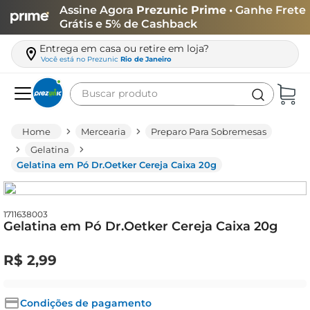
Assine Agora
Prezunic Prime
• Ganhe Frete
Grátis e 5% de Cashback
Entrega em casa ou retire em loja?
Você está no
Prezunic
Rio de Janeiro
Buscar produto
Termos mais buscados
Mercearia
Preparo Para Sobremesas
carne
Gelatina
Gelatina em Pó Dr.Oetker Cereja Caixa 20g
leite
café
queijo
1711638003
Gelatina em Pó Dr.Oetker Cereja Caixa 20g
biscoito
R$
2
,
99
azeite
arroz
Condições de pagamento