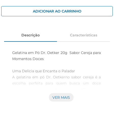
iogurte
papel higiênico
ADICIONAR AO CARRINHO
cerveja
Descrição
Características
Gelatina em Pó Dr. Oetker 20g  Sabor Cereja para 
Momentos Doces

Uma Delícia que Encanta o Paladar  

A gelatina em pó Dr. Oetkerno sabor cereja é a 
escolha perfeita para quem busca um doce 
prático e saboroso. Com apenas 20g, este 
produto é ideal para prepararsobremesas rápidas 
VER MAIS
e deliciosas, que agradam a toda a família. Seja 
para um lanche da tarde ou uma sobremesa 
especial, a gelatina traz um toque de frescor e 