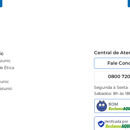
Central de At
ic
zunic
Fale Con
e Ética
0800 720 
unic
Segunda à Sexta:
ezunic
Sábados: 8h às 18