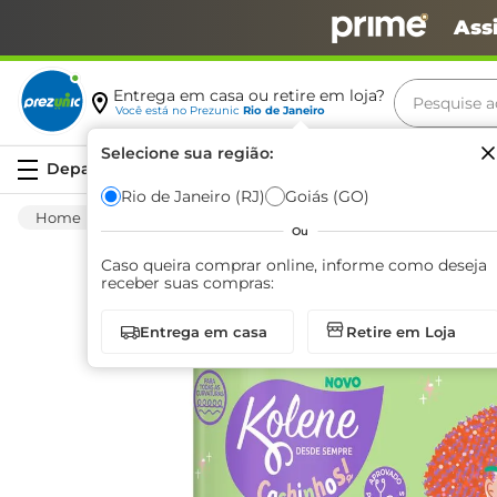
Ass
Pesquise aq
Entrega em casa ou retire em loja?
Você está no
Prezunic
Rio de Janeiro
Termos m
Selecione sua região:
Serviços
carne
Rio de Janeiro (RJ)
Goiás (GO)
Higiene E Beleza
Cuidado Com O Cabelo
leite
Ou
café
Caso queira comprar online, informe como deseja
receber suas compras:
queijo
Entrega em casa
Retire em Loja
arroz
azeite
biscoit
cerveja
iogurte