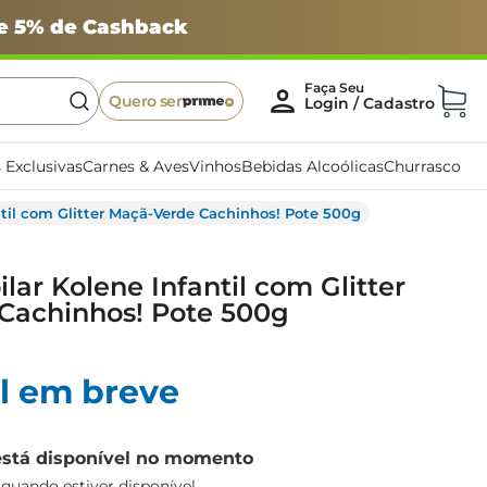
 e 5% de Cashback
Quero ser
 Exclusivas
Carnes & Aves
Vinhos
Bebidas Alcoólicas
Churrasco
ntil com Glitter Maçã-Verde Cachinhos! Pote 500g
lar Kolene Infantil com Glitter
Cachinhos! Pote 500g
l em breve
está disponível no momento
uando estiver disponível