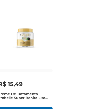
R$
15
,
49
Creme De Tratamento
robelle Super Bonita Liso
rilho Espelhado 900ml