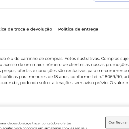
tica de troca e devolução
Política de entrega
álido é o do carrinho de compras. Fotos ilustrativas. Compras s
ir o acesso de um maior número de clientes as nossas promoçõe
 preços, ofertas e condições são exclusivos para o e-commerce e
coólicas para menores de 18 anos, conforme Lei n.º 8069/90, art. 
c.com.br
, podendo sofrer alterações sem aviso prévio. O valor 
Configurar
nalidades do site, e trazer conteúdo e ofertas
 em aceitar, você concorda em armazenar cookies em seu