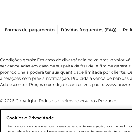
Formas de pagamento
Dúvidas frequentes (FAQ)
Polí
Condições gerais: Em caso de divergência de valores, o valor v
ser canceladas em caso de suspeita de fraude. A fim de garant
promocionais poderá ter sua quantidade limitada por cliente. Os
alterações sem prévia notificação. Proibida a venda de bebidas al
Adolescente). Preços e condições exclusivos para o
www.prezuni
© 2026 Copyright. Todos os direitos reservados Prezunic.
Cookies e Privacidade
Usamos cookies para melhorar sua experiência de navegação, otimizar as funcio
personalizadas para você, baseadas em seu histórico de navegação. Ao clicar