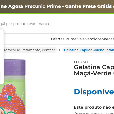
ine Agora
Prezunic Prime
• Ganhe Frete Grátis
ui por produto e/ou marca...
ais buscados
Ofertas Prime
Mais vendidos
Marcas
Cremes De Tratamento, Pentear
Gelatina Capilar Kolene Infa
1891987001
Gelatina Capi
Maçã-Verde 
Disponíve
o
Este produto não 
Quero que me avisem q