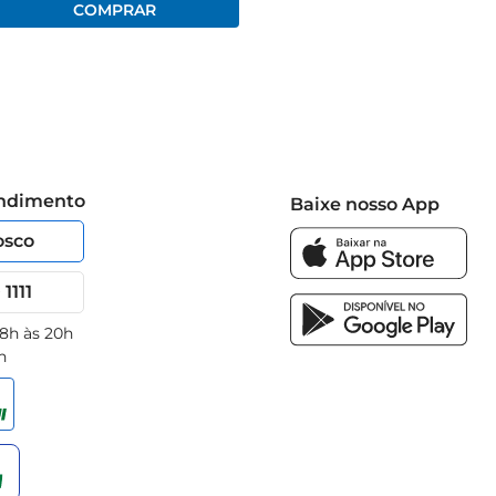
endimento
Baixe nosso App
osco
1111
 8h às 20h
h