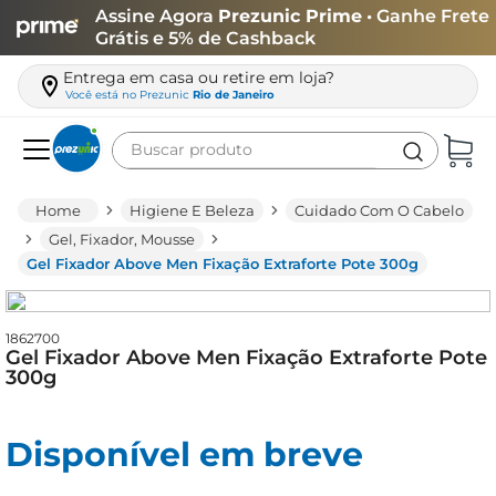
Assine Agora
Prezunic Prime
• Ganhe Frete
Grátis e 5% de Cashback
Entrega em casa ou retire em loja?
Você está no
Prezunic
Rio de Janeiro
Buscar produto
Termos mais buscados
Higiene E Beleza
Cuidado Com O Cabelo
carne
Gel, Fixador, Mousse
Gel Fixador Above Men Fixação Extraforte Pote 300g
leite
café
1862700
queijo
Gel Fixador Above Men Fixação Extraforte Pote
300g
azeite
biscoito
Disponível em breve
arroz