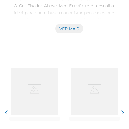
O Gel Fixador Above Men Extraforte é a escolha 
ideal para quem busca conquistar penteados que 
se destacam durante todo o dia. Com afórmula 
desenvolvida especialmente para proporcionar 
VER MAIS
alto poder de fixação, esse gel também é fácil de 
aplicar e de remover, oferecendo praticidade no 
seu dia a dia.

Qualidade e Versatilidade  

Com 300g de produto, o Gel Above é perfeito 
para quem gosta de variar no estilo. Seja para um 
visual despojado ou um penteado mais 
elaborado, você pode contar com a qualidade da 
marca Above para obter o resultado desejado. 
Seu uso é recomendado por profissionais, sendo 
uma opção confiável para compor diferentes 
looks, desde os mais clássicos até os mais 
modernos.
