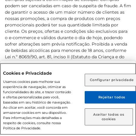
podem ser canceladas em caso de suspeita de fraude. A fim
de garantir o acesso de um maior número de clientes as
nossas promoções, a compra de produtos com preços
promocionais poderá ter sua quantidade limitada por
cliente. Os preços, ofertas e condições são exclusivos para
o e-commerce e válidos durante o dia de hoje, podendo
sofrer alterações sem prévia notificação. Proibida a venda
de bebidas alcoólicas para menores de 18 anos, conforme
Lei n.º 8069/90, art. 81, inciso II (Estatuto da Criança e do
Adolescente). Preços e condições exclusivos para o
www.prezunic.com.br
, podendo sofrer alterações sem aviso
Selecione sua região:
Cookies e Privacidade
prévio. O valor mínimo para as compras on-line é de R$
Configurar privacidade
Rio de Janeiro (RJ)
Goiás (GO)
Usamos cookies para melhorar sua
80,00.
experiência de navegação, otimizar as
Ou
funcionalidades do site, e trazer conteúdo
e ofertas personalizadas para você,
Rejeitar todos
Caso queira comprar online, informe como deseja receber
baseadas em seu histórico de navegação.
suas compras:
Ao clicar em aceitar, você concorda em
armazenar cookies em seu dispositivo.
© 2026 Copyright. Todos os direitos
Aceitar todos os
Para informações mais detalhadas a
Entrega em casa
Retire em Loja
cookies
reservados Prezunic.
respeito de cookies, consulte nossa
Política de Privacidade.