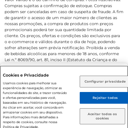
Compras sujeitas a confirmação de estoque. Compras
podem ser canceladas em caso de suspeita de fraude. A fim
de garantir o acesso de um maior número de clientes as
nossas promoções, a compra de produtos com preços
promocionais poderá ter sua quantidade limitada por
cliente. Os preços, ofertas e condições são exclusivos para
o e-commerce e válidos durante o dia de hoje, podendo
sofrer alterações sem prévia notificação. Proibida a venda
de bebidas alcoólicas para menores de 18 anos, conforme
Lei n.º 8069/90, art. 81, inciso II (Estatuto da Criança e do
Adolescente). Preços e condições exclusivos para o
www.prezunic.com.br
, podendo sofrer alterações sem aviso
Selecione sua região:
Cookies e Privacidade
prévio. O valor mínimo para as compras on-line é de R$
Configurar privacidade
Rio de Janeiro (RJ)
Goiás (GO)
Usamos cookies para melhorar sua
80,00.
experiência de navegação, otimizar as
Ou
funcionalidades do site, e trazer conteúdo
e ofertas personalizadas para você,
Rejeitar todos
Caso queira comprar online, informe como deseja receber
baseadas em seu histórico de navegação.
suas compras:
Ao clicar em aceitar, você concorda em
armazenar cookies em seu dispositivo.
© 2026 Copyright. Todos os direitos
Aceitar todos os
Para informações mais detalhadas a
Entrega em casa
Retire em Loja
cookies
reservados Prezunic.
respeito de cookies, consulte nossa
Política de Privacidade.