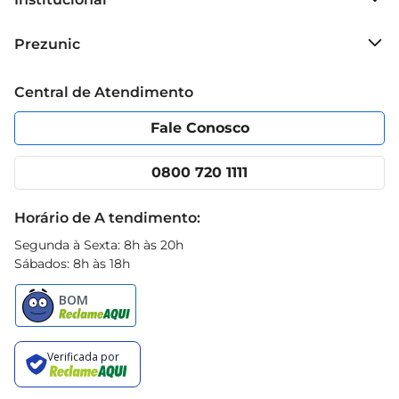
Sobre o Prezunic
Prezunic
Grupo Cencosud
Trabalhe conosco
Blog Prezunic
Central de Atendimento
Política de Privacidade
Código de Ética
Portal do fornecedor
Encartes
Fale Conosco
Nossas lojas
App Prezunic
Cencosud Media
Clube Prezunic
0800 720 1111
Receitas
Black Friday
Horário de A tendimento:
Segunda à Sexta: 8h às 20h
Sábados: 8h às 18h