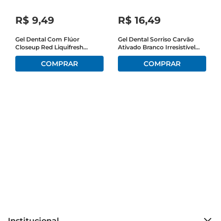
R$
9
,
49
R$
16
,
49
Gel Dental Com Flúor
Gel Dental Sorriso Carvão
Closeup Red Liquifresh
Ativado Branco Irresistível
Frasco 100g
90g Com 2 Unidades
Institucional