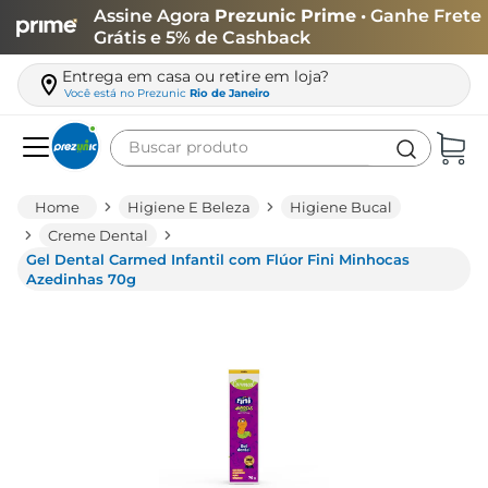
Assine Agora
Prezunic Prime
• Ganhe Frete
Grátis e 5% de Cashback
Entrega em casa ou retire em loja?
Você está no
Prezunic
Rio de Janeiro
Buscar produto
Termos mais buscados
Higiene E Beleza
Higiene Bucal
carne
Creme Dental
Gel Dental Carmed Infantil com Flúor Fini Minhocas
leite
Azedinhas 70g
café
queijo
arroz
azeite
biscoito