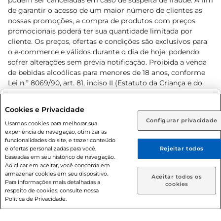
podem ser canceladas em caso de suspeita de fraude. A fim
de garantir o acesso de um maior número de clientes as
nossas promoções, a compra de produtos com preços
promocionais poderá ter sua quantidade limitada por
cliente. Os preços, ofertas e condições são exclusivos para
o e-commerce e válidos durante o dia de hoje, podendo
sofrer alterações sem prévia notificação. Proibida a venda
de bebidas alcoólicas para menores de 18 anos, conforme
Lei n.º 8069/90, art. 81, inciso II (Estatuto da Criança e do
Adolescente). Preços e condições exclusivos para o
www.prezunic.com.br
, podendo sofrer alterações sem aviso
Selecione sua região:
Cookies e Privacidade
prévio. O valor mínimo para as compras on-line é de R$
Configurar privacidade
Rio de Janeiro (RJ)
Goiás (GO)
Usamos cookies para melhorar sua
80,00.
experiência de navegação, otimizar as
Ou
funcionalidades do site, e trazer conteúdo
e ofertas personalizadas para você,
Rejeitar todos
Caso queira comprar online, informe como deseja receber
baseadas em seu histórico de navegação.
suas compras:
Ao clicar em aceitar, você concorda em
armazenar cookies em seu dispositivo.
© 2026 Copyright. Todos os direitos
Aceitar todos os
Para informações mais detalhadas a
Entrega em casa
Retire em Loja
cookies
reservados Prezunic.
respeito de cookies, consulte nossa
Política de Privacidade.