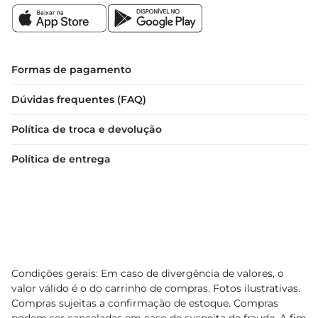
item decorativo. Com um peso leve e dimensões 
práticas, ela é fácil de armazenar e transportar, 
ideal para quem tem uma cozinha compacta.

A frigideira Krea Granito com Cabo Mad 28cm é a 
Formas de pagamento
escolha perfeita para quem valoriza qualidade, 
Dúvidas frequentes (FAQ)
segurança e estilo na hora de cozinhar.
Política de troca e devolução
Política de entrega
Condições gerais: Em caso de divergência de valores, o
valor válido é o do carrinho de compras. Fotos ilustrativas.
Compras sujeitas a confirmação de estoque. Compras