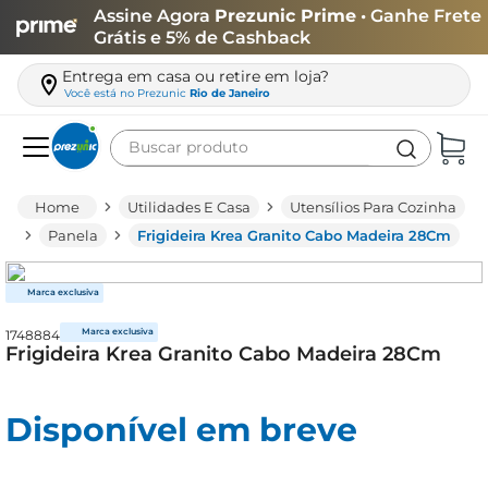
Assine Agora
Prezunic Prime
• Ganhe Frete
Grátis e 5% de Cashback
Entrega em casa ou retire em loja?
Você está no
Prezunic
Rio de Janeiro
Buscar produto
Termos mais buscados
Utilidades E Casa
Utensílios Para Cozinha
carne
Panela
Frigideira Krea Granito Cabo Madeira 28Cm
leite
café
1748884
queijo
Frigideira Krea Granito Cabo Madeira 28Cm
azeite
biscoito
Disponível em breve
arroz