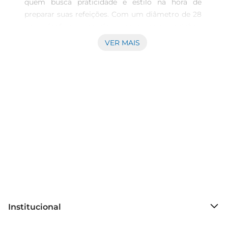
quem busca praticidade e estilo na hora de 
preparar suas refeições. Com um diâmetro de 28 
cm, elaoferece amplo espaço para cozinhar, 
permitindo que você prepare desde omeletes até 
VER MAIS
carnes grelhadas com facilidade. Seu 
revestimento em granito não só confere um 
visual moderno, mas também garante uma 
distribuição uniforme do calor, resultando em 
pratos saborosose bem cozidos.

Material de alta qualidade  

Fabricada com materiais de alta resistência, a 
frigideira Krea é projetada para suportar o uso 
diário sem perder suas propriedades. O 
revestimento antiaderente facilita a limpeza e 
evita que os alimentos grudem, tornando o 
processo de cozinhar mais agradável e menos 
trabalhoso. Além disso, a frigideira é livre de 
Institucional
substâncias nocivas, garantindo que suas 
refeições sejam preparadas de forma segura e 
Sobre o Prezunic