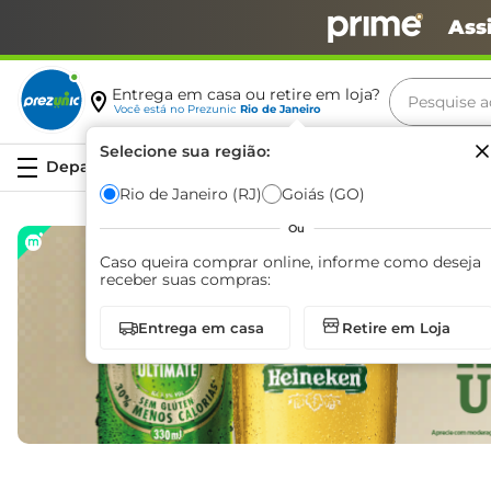
Ass
Pesquise aq
Entrega em casa ou retire em loja?
Você está no
Prezunic
Rio de Janeiro
Termos m
Selecione sua região:
Serviços
carne
Rio de Janeiro (RJ)
Goiás (GO)
leite
Ou
café
Caso queira comprar online, informe como deseja
receber suas compras:
queijo
Entrega em casa
Retire em Loja
arroz
biscoit
azeite
iogurte
papel h