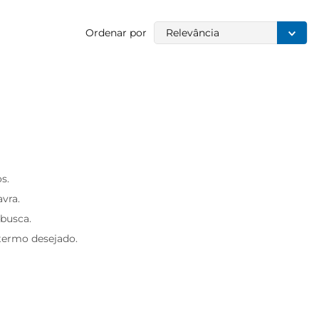
Ordenar por
Relevância
s.
avra.
 busca.
 termo desejado.