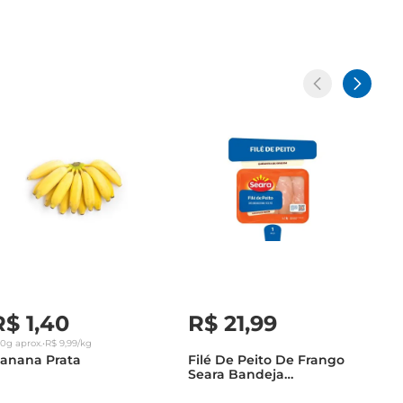
R$
1
,
40
R$
21
,
99
40g
aprox.
•
R$
9
,
99
/kg
anana Prata
Filé De Peito De Frango
Seara Bandeja
Congelado 1Kg