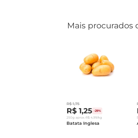
Mais procurados 
R$
1
,
75
R$
1
,
25
-
29%
250g
aprox.
•
R$
4
,
99
/kg
Batata Inglesa