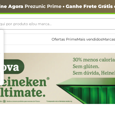
ine Agora
Prezunic Prime
• Ganhe Frete Grátis
ui por produto e/ou marca...
ais buscados
Ofertas Prime
Mais vendidos
Marcas
o
igiênico