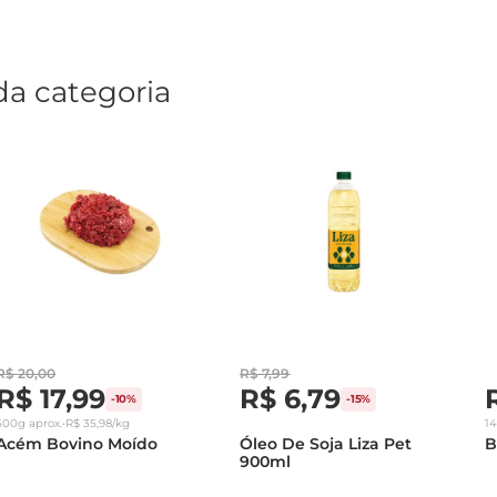
da categoria
R$
20
,
00
R$
7
,
99
R$
17
,
99
R$
6
,
79
-
10%
-
15%
500g
aprox.
•
R$
35
,
98
/kg
1
Acém Bovino Moído
Óleo De Soja Liza Pet
B
900ml