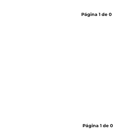
cerveja
Página
1
de
0
Página
1
de
0