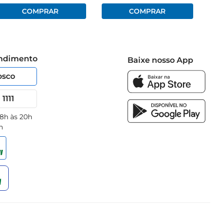
endimento
Baixe nosso App
osco
1111
 8h às 20h
h