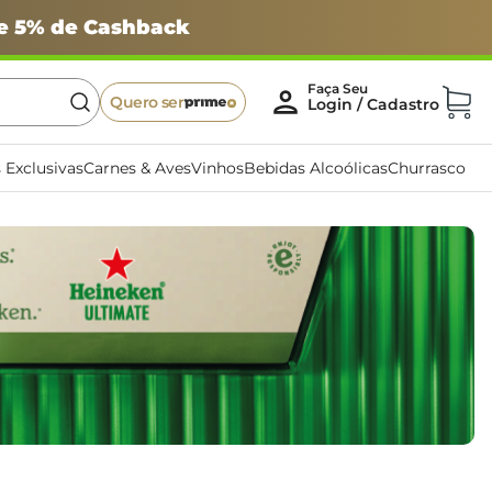
 e 5% de Cashback
Quero ser
 Exclusivas
Carnes & Aves
Vinhos
Bebidas Alcoólicas
Churrasco