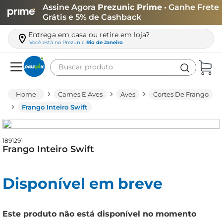
Assine Agora
Prezunic Prime
• Ganhe Frete
Grátis e 5% de Cashback
Entrega em casa ou retire em loja?
Você está no
Prezunic
Rio de Janeiro
Buscar produto
Termos mais buscados
Carnes E Aves
Aves
Cortes De Frango
carne
Frango Inteiro Swift
leite
café
1891291
Frango Inteiro Swift
queijo
azeite
Disponível em breve
biscoito
arroz
Este produto não está disponível no momento