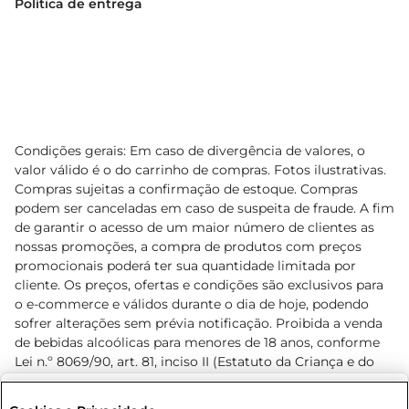
Política de entrega
Condições gerais: Em caso de divergência de valores, o
valor válido é o do carrinho de compras. Fotos ilustrativas.
Compras sujeitas a confirmação de estoque. Compras
podem ser canceladas em caso de suspeita de fraude. A fim
de garantir o acesso de um maior número de clientes as
nossas promoções, a compra de produtos com preços
promocionais poderá ter sua quantidade limitada por
cliente. Os preços, ofertas e condições são exclusivos para
o e-commerce e válidos durante o dia de hoje, podendo
sofrer alterações sem prévia notificação. Proibida a venda
de bebidas alcoólicas para menores de 18 anos, conforme
Lei n.º 8069/90, art. 81, inciso II (Estatuto da Criança e do
Adolescente). Preços e condições exclusivos para o
www.prezunic.com.br
, podendo sofrer alterações sem aviso
Selecione sua região: