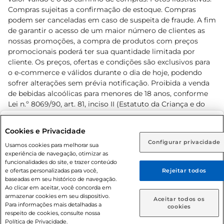
Compras sujeitas a confirmação de estoque. Compras
podem ser canceladas em caso de suspeita de fraude. A fim
de garantir o acesso de um maior número de clientes as
nossas promoções, a compra de produtos com preços
promocionais poderá ter sua quantidade limitada por
cliente. Os preços, ofertas e condições são exclusivos para
o e-commerce e válidos durante o dia de hoje, podendo
sofrer alterações sem prévia notificação. Proibida a venda
de bebidas alcoólicas para menores de 18 anos, conforme
Lei n.º 8069/90, art. 81, inciso II (Estatuto da Criança e do
Adolescente). Preços e condições exclusivos para o
www.prezunic.com.br
, podendo sofrer alterações sem aviso
Selecione sua região:
Cookies e Privacidade
prévio. O valor mínimo para as compras on-line é de R$
Configurar privacidade
Rio de Janeiro (RJ)
Goiás (GO)
Usamos cookies para melhorar sua
80,00.
experiência de navegação, otimizar as
Ou
funcionalidades do site, e trazer conteúdo
e ofertas personalizadas para você,
Rejeitar todos
Caso queira comprar online, informe como deseja receber
baseadas em seu histórico de navegação.
suas compras:
Ao clicar em aceitar, você concorda em
armazenar cookies em seu dispositivo.
© 2026 Copyright. Todos os direitos
Aceitar todos os
Para informações mais detalhadas a
Entrega em casa
Retire em Loja
cookies
reservados Prezunic.
respeito de cookies, consulte nossa
Política de Privacidade.