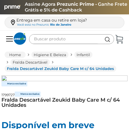
Assine Agora
Prezunic Prime
• Ganhe Frete
Grátis e 5% de Cashback
Entrega em casa ou retire em loja?
Você está no
Prezunic
Rio de Janeiro
Buscar produto
Termos mais buscados
Higiene E Beleza
Infantil
carne
Fralda Descartável
Fralda Descartável Zeukid Baby Care M c/ 64 Unidades
leite
café
queijo
1799727
biscoito
Fralda Descartável Zeukid Baby Care M c/ 64
Unidades
azeite
arroz
Disponível em breve