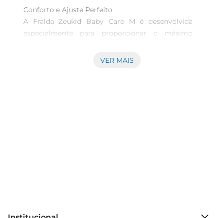
Conforto e Ajuste Perfeito  

A Fralda Zeukid Baby Care M é desenvolvida 
especialmente para proporcionar o máximo 
conforto ao seu bebê. Com um design que se 
adapta perfeitamente ao corpo, ela garante 
VER MAIS
liberdade de movimento, permitindo que seu 
pequeno explore o mundo à vontade. O material 
macio e respirável evita irritações, mantendo a 
pele do bebê sempre seca e confortável.

Alta Absorção e Segurança  

Com tecnologia de absorção avançada, afralda 
Zeukid Baby Care M oferece proteção eficaz 
contra vazamentos, mesmo durante a noite. Sua 
camada interna absorve rapidamente a umidade, 
mantendo a pele do bebê seca por mais tempo. 
Isso é essencial para garantir noites tranquilas e 
dias felizes, sem preocupações com desconforto.

Institucional