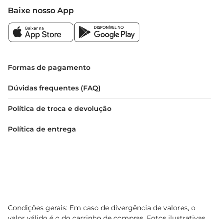
A Fralda Zeukid Baby Care M é a escolha ideal 
Baixe nosso App
para pais que buscam qualidade, conforto e 
proteção para seus bebês. Com ela, você pode ter 
a tranquilidade de que seu pequeno está sempre 
bem cuidado e protegido.
Formas de pagamento
Dúvidas frequentes (FAQ)
Política de troca e devolução
Política de entrega
Condições gerais: Em caso de divergência de valores, o
valor válido é o do carrinho de compras. Fotos ilustrativas.