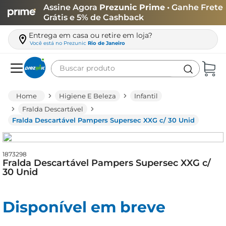
Assine Agora
Prezunic Prime
• Ganhe Frete
Grátis e 5% de Cashback
Entrega em casa ou retire em loja?
Você está no
Prezunic
Rio de Janeiro
Buscar produto
Termos mais buscados
Higiene E Beleza
Infantil
carne
Fralda Descartável
Fralda Descartável Pampers Supersec XXG c/ 30 Unid
leite
café
1873298
queijo
Fralda Descartável Pampers Supersec XXG c/
30 Unid
biscoito
azeite
Disponível em breve
arroz